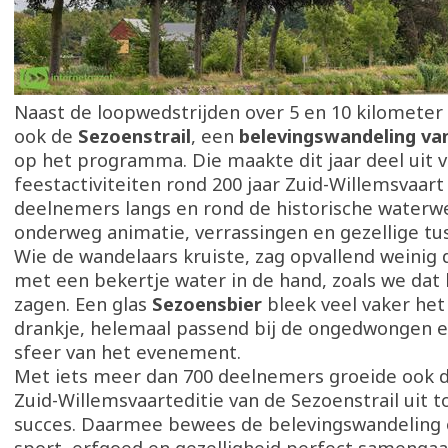
Naast de loopwedstrijden over 5 en 10 kilometer
ook de
Sezoenstrail
, een
belevingswandeling van
op het programma. Die maakte dit jaar deel uit 
feestactiviteiten rond 200 jaar Zuid-Willemsvaar
deelnemers langs en rond de historische waterw
onderweg animatie, verrassingen en gezellige tu
Wie de wandelaars kruiste, zag opvallend weinig
met een bekertje water in de hand, zoals we dat 
zagen. Een glas
Sezoensbier
bleek veel vaker het
drankje, helemaal passend bij de ongedwongen e
sfeer van het evenement.
Met iets meer dan 700 deelnemers groeide ook d
Zuid-Willemsvaarteditie van de Sezoenstrail uit t
succes. Daarmee bewees de belevingswandeling