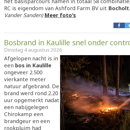
het basisparcours namen in totaal 58 combinaties
RC is eigendom van Ashford Farm BV uit
Bocholt
Vander Sanden)
Meer foto's
Bosbrand in Kaulille snel onder contr
Dinsdag 4 augustus 2026
Afgelopen nacht is in
een
bos in Kaulille
ongeveer 2.500
vierkante meter
natuur afgebrand. De
brand werd rond 2.20
uur opgemerkt nadat
een nabijgelegen
Chirokamp een
brandgeur en een
rookpluim had