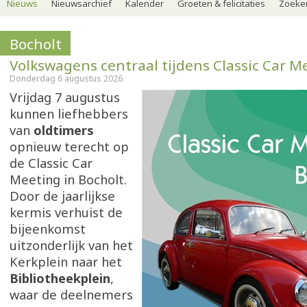
Nieuws
Nieuwsarchief
Kalender
Groeten & felicitaties
Zoeker
Bocholt
Volkswagens centraal tijdens Classic Car M
Donderdag 6 augustus 2026
Vrijdag 7 augustus
kunnen liefhebbers
van
oldtimers
opnieuw terecht op
de Classic Car
Meeting in Bocholt.
Door de jaarlijkse
kermis verhuist de
bijeenkomst
uitzonderlijk van het
Kerkplein naar het
Bibliotheekplein
,
waar de deelnemers