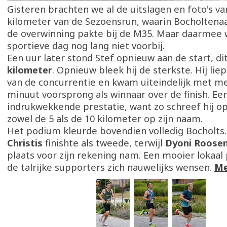
Gisteren brachten we al de uitslagen en foto's va
kilometer van de Sezoensrun, waarin Bocholtena
de overwinning pakte bij de M35. Maar daarmee w
sportieve dag nog lang niet voorbij.
Een uur later stond Stef opnieuw aan de start, d
kilometer
. Opnieuw bleek hij de sterkste. Hij lie
van de concurrentie en kwam uiteindelijk met m
minuut voorsprong als winnaar over de finish. Ee
indrukwekkende prestatie, want zo schreef hij 
zowel de 5 als de 10 kilometer op zijn naam.
Het podium kleurde bovendien volledig Bocholts
Christis
finishte als tweede, terwijl
Dyoni Roose
plaats voor zijn rekening nam. Een mooier lokaa
de talrijke supporters zich nauwelijks wensen.
Me