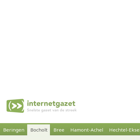
Beringen
Bocholt
Bree
Hamont-Achel
Hechtel-Ekse