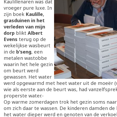
Kaulillenaren was dat
vroeger pure luxe. In
zijn boek
Kaulille,
grasduinen in het
verleden van mijn
dorp
blikt
Albert
Evens
terug op de
wekelijkse wasbeurt
in de
b'seng
, een
metalen wastobbe
waarin het hele gezin
om beurt werd
gewassen. Het water
werd opgewarmd met heet water uit de moeër (w
wie als eerste aan de beurt was, had vanzelfspre
properste water.-
Op warme zomerdagen trok het gezin soms naar
om zich daar te wassen. De kinderen damden de 
het water dieper werd en genoten van de verkoel