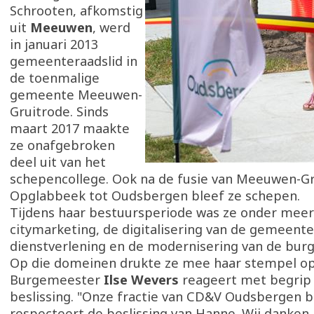
Schrooten, afkomstig
uit
Meeuwen
, werd
in januari 2013
gemeenteraadslid in
de toenmalige
gemeente Meeuwen-
Gruitrode. Sinds
maart 2017 maakte
ze onafgebroken
deel uit van het
schepencollege. Ook na de fusie van Meeuwen-Gr
Opglabbeek tot Oudsbergen bleef ze schepen.
Tijdens haar bestuursperiode was ze onder mee
citymarketing, de digitalisering van de gemeente
dienstverlening en de modernisering van de burg
Op die domeinen drukte ze mee haar stempel op 
Burgemeester
Ilse Wevers
reageert met begrip
beslissing. "Onze fractie van CD&V Oudsbergen b
respecteert de beslissing van Hanne. Wij danken 