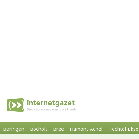
Beringen
Bocholt
Bree
Hamont-Achel
Hechtel-Ekse