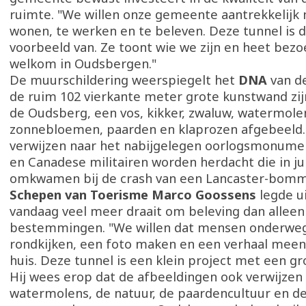
ruimte. "We willen onze gemeente aantrekkelijk
wonen, te werken en te beleven. Deze tunnel is 
voorbeeld van. Ze toont wie we zijn en heet bezo
welkom in Oudsbergen."
De muurschildering weerspiegelt het
DNA
van d
de ruim 102 vierkante meter grote kunstwand zi
de Oudsberg, een vos, kikker, zwaluw, watermole
zonnebloemen, paarden en klaprozen afgebeeld. 
verwijzen naar het nabijgelegen oorlogsmonumen
en Canadese militairen worden herdacht die in ju
omkwamen bij de crash van een Lancaster-bom
Schepen van Toerisme Marco Goossens
legde u
vandaag veel meer draait om beleving dan alleen
bestemmingen. "We willen dat mensen onderweg
rondkijken, een foto maken en een verhaal mee
huis. Deze tunnel is een klein project met een gro
Hij wees erop dat de afbeeldingen ook verwijzen
watermolens, de natuur, de paardencultuur en 