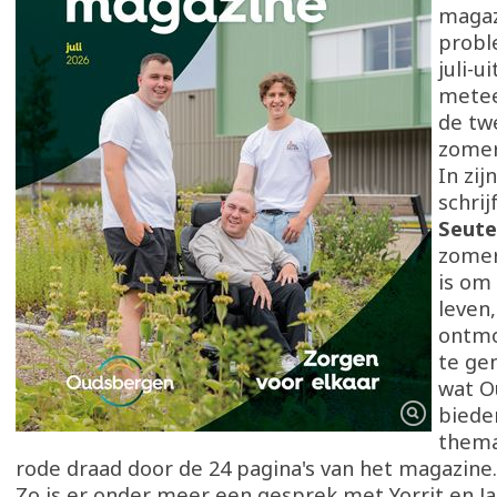
magaz
probl
juli-u
metee
de tw
zome
In zi
schri
Seute
zome
is om
leven,
ontmo
te gen
wat O
biede
thema
rode draad door de 24 pagina's van het magazine.
Zo is er onder meer een gesprek met Yorrit en Jar