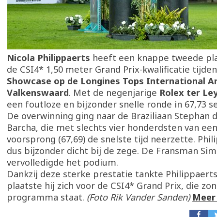
Nicola Philippaerts
heeft een knappe tweede pla
de CSI4* 1,50 meter Grand Prix-kwalificatie tijde
Showcase op de Longines Tops International Ar
Valkenswaard
. Met de negenjarige
Rolex ter L
een foutloze en bijzonder snelle ronde in 67,73 
De overwinning ging naar de Braziliaan Stephan d
Barcha, die met slechts vier honderdsten van ee
voorsprong (67,69) de snelste tijd neerzette. Phi
dus bijzonder dicht bij de zege. De Fransman Si
vervolledigde het podium.
Dankzij deze sterke prestatie tankte Philippaert
plaatste hij zich voor de CSI4* Grand Prix, die zo
programma staat.
(Foto Rik Vander Sanden)
Meer 