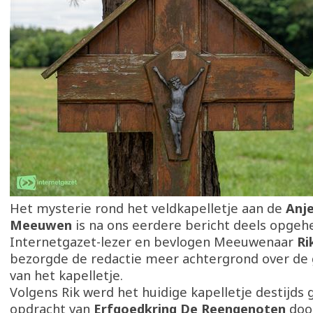
Het mysterie rond het veldkapelletje aan de
Anje
Meeuwen
is na ons eerdere bericht deels opgeh
Internetgazet-lezer en bevlogen Meeuwenaar
Ri
bezorgde de redactie meer achtergrond over de 
van het kapelletje.
Volgens Rik werd het huidige kapelletje destijds
opdracht van
Erfgoedkring De Reengenoten
doo