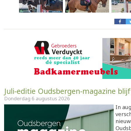
Juli-editie Oudsbergen-magazine blijf
Donderdag 6 augustus 2026
In au
versch
nieuw
Oudsb