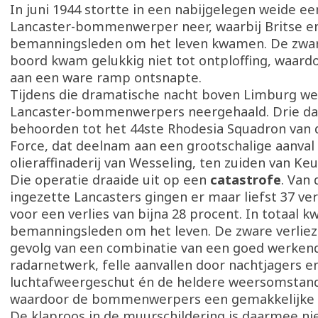
In juni 1944 stortte in een nabijgelegen weide ee
Lancaster-bommenwerper neer, waarbij Britse e
bemanningsleden om het leven kwamen. De zwa
boord kwam gelukkig niet tot ontploffing, waar
aan een ware ramp ontsnapte.
Tijdens die dramatische nacht boven Limburg w
Lancaster-bommenwerpers neergehaald. Drie da
behoorden tot het 44ste Rhodesia Squadron van d
Force, dat deelnam aan een grootschalige aanval
olieraffinaderij van Wesseling, ten zuiden van Keu
Die operatie draaide uit op een
catastrofe
. Van 
ingezette Lancasters gingen er maar liefst 37 ve
voor een verlies van bijna 28 procent. In totaal 
bemanningsleden om het leven. De zware verlie
gevolg van een combinatie van een goed werken
radarnetwerk, felle aanvallen door nachtjagers e
luchtafweergeschut én de heldere weersomstan
waardoor de bommenwerpers een gemakkelijke 
De klaproos in de muurschildering is daarmee nie