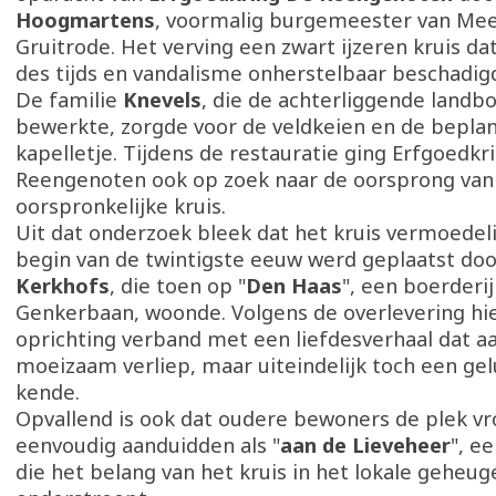
Hoogmartens
, voormalig burgemeester van Me
Gruitrode. Het verving een zwart ijzeren kruis da
des tijds en vandalisme onherstelbaar beschadig
De familie
Knevels
, die de achterliggende land
bewerkte, zorgde voor de veldkeien en de beplan
kapelletje. Tijdens de restauratie ging Erfgoedkr
Reengenoten ook op zoek naar de oorsprong van
oorspronkelijke kruis.
Uit dat onderzoek bleek dat het kruis vermoedeli
begin van de twintigste eeuw werd geplaatst doo
Kerkhofs
, die toen op "
Den Haas
", een boerderij
Genkerbaan, woonde. Volgens de overlevering hi
oprichting verband met een liefdesverhaal dat aa
moeizaam verliep, maar uiteindelijk toch een gel
kende.
Opvallend is ook dat oudere bewoners de plek v
eenvoudig aanduidden als "
aan de Lieveheer
", e
die het belang van het kruis in het lokale geheug