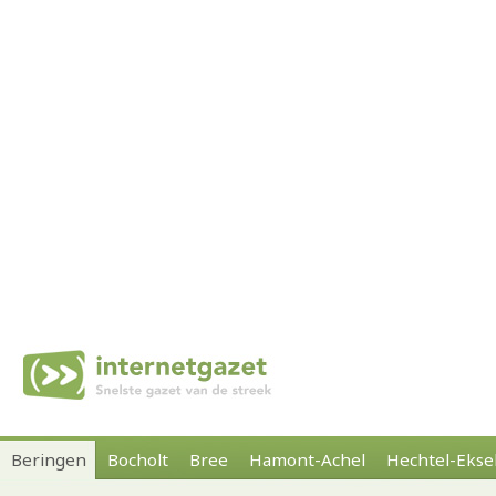
Beringen
Bocholt
Bree
Hamont-Achel
Hechtel-Ekse