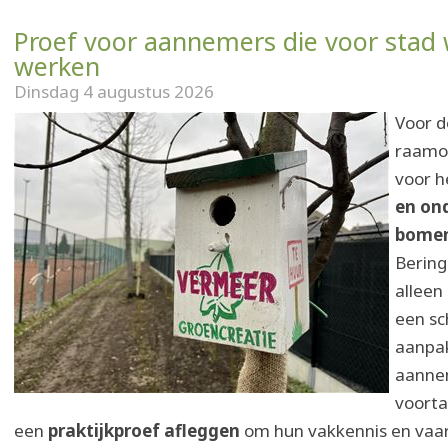
Proef voor aannemers die voor stad 
werken
Dinsdag 4 augustus 2026
Voor d
raamo
voor h
en on
bome
Bering
alleen
een sch
aanpak
aanne
voorta
een
praktijkproef afleggen
om hun vakkennis en vaa