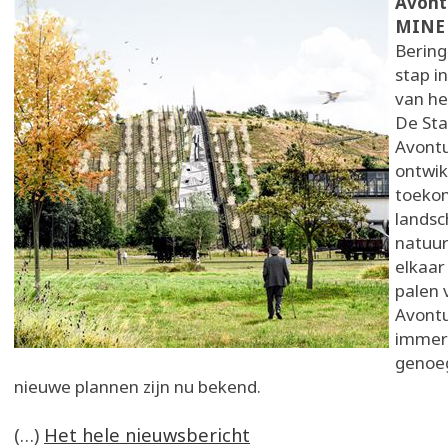
Avont
MIN
Bering
stap i
van he
De Sta
Avont
ontwik
toeko
landsc
natuur
elkaar
palen 
Avont
immers
genoeg
nieuwe plannen zijn nu bekend.
(…)
Het hele nieuwsbericht