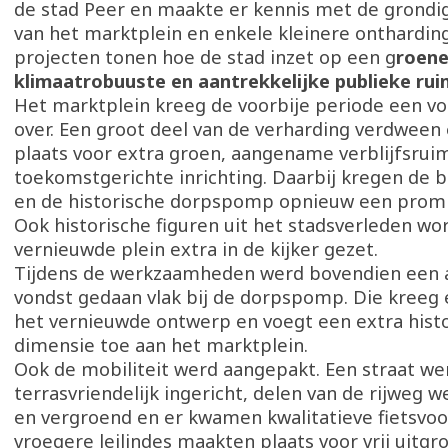
de stad Peer en maakte er kennis met de grondi
van het marktplein en enkele kleinere onthardin
projecten tonen hoe de stad inzet op een g
roene
klimaatrobuuste en aantrekkelijke publieke ru
Het marktplein kreeg de voorbije periode een vo
over. Een groot deel van de verharding verdween
plaats voor extra groen, aangename verblijfsrui
toekomstgerichte inrichting. Daarbij kregen de 
en de historische dorpspomp opnieuw een promi
Ook historische figuren uit het stadsverleden wo
vernieuwde plein extra in de kijker gezet.
Tijdens de werkzaamheden werd bovendien een 
vondst gedaan vlak bij de dorpspomp. Die kreeg 
het vernieuwde ontwerp en voegt een extra hist
dimensie toe aan het marktplein.
Ook de mobiliteit werd aangepakt. Een straat we
terrasvriendelijk ingericht, delen van de rijweg 
en vergroend en er kwamen kwalitatieve fietsvoo
vroegere leilindes maakten plaats voor vrij uit