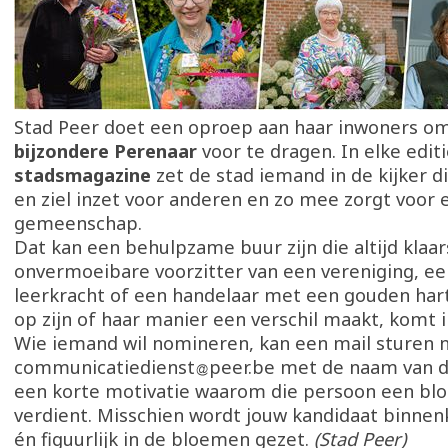
Stad Peer doet een oproep aan haar inwoners o
bijzondere Perenaar
voor te dragen. In elke edit
stadsmagazine
zet de stad iemand in de kijker d
en ziel inzet voor anderen en zo mee zorgt voor
gemeenschap.
Dat kan een behulpzame buur zijn die altijd klaar
onvermoeibare voorzitter van een vereniging, ee
leerkracht of een handelaar met een gouden hart
op zijn of haar manier een verschil maakt, komt 
Wie iemand wil nomineren, kan een mail sturen 
communicatiedienst
peer.be met de naam van d
een korte motivatie waarom die persoon een bl
verdient. Misschien wordt jouw kandidaat binnenko
én figuurlijk in de bloemen gezet.
(Stad Peer)