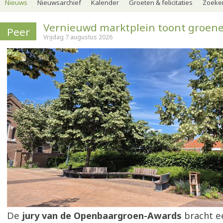
Nieuws
Nieuwsarchief
Kalender
Groeten & felicitaties
Zoeker
Vernieuwd marktplein toont groene
Peer
Vrijdag 7 augustus 2026
De
jury van de Openbaargroen-Awards
bracht e