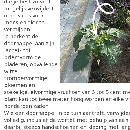
die je best zo snel
mogelijk verwijdert
om risico's voor
mens en dier te
vermijden.
Je herkent de
doornappel aan zijn
lancet- tot
priemvormige
bladeren, opvallende
witte
trompetvormige
bloemen en
stekelige, eivormige vruchten van 3 tot 5 centim
plant kan tot twee meter hoog worden en elke v
honderden zaden.
Wie een doornappel in de tuin aantreft, verwijder
volledig, inclusief de wortel, met behulp van een 
daarbij steeds handschoenen en kleding met l