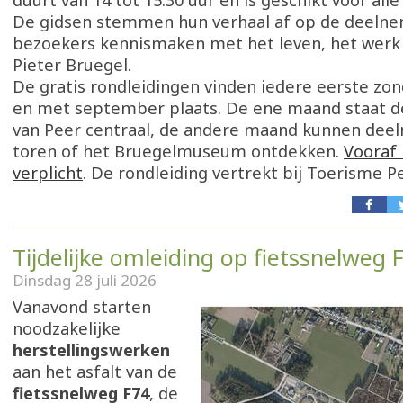
duurt van 14 tot 15.30 uur en is geschikt voor alle
De gidsen stemmen hun verhaal af op de deelne
bezoekers kennismaken met het leven, het werk e
Pieter Bruegel.
De gratis rondleidingen vinden iedere eerste zo
en met september plaats. De ene maand staat d
van Peer centraal, de andere maand kunnen dee
toren of het Bruegelmuseum ontdekken.
Vooraf 
verplicht
. De rondleiding vertrekt bij Toerisme P
Tijdelijke omleiding op fietssnelweg 
Dinsdag 28 juli 2026
Vanavond starten
noodzakelijke
herstellingswerken
aan het asfalt van de
fietssnelweg F74
, de