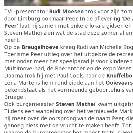
TVL-presentator
Rudi Moesen
trok voor zijn zom
door Limburg ook naar Peer. In de aflevering '
De 
Peer'
laat hij samen met enkele lokale gidsen e
Steven Matheï zien wat de stad deze zomer allem
heeft.
Op de
Breugelhoeve
kreeg Rudi van Michelle Bog
Toerisme Peer uitleg over het uitgebreide recre
met onder meer het speelparadijs voor kinderen
Multimove-pad, de Boerentoer en de expo Weet w
Daarna trok hij met Paul Cools naar de
Knuffelbo
Lena Martens hem rondleidde aan het
Ooievaar
bekendstaat als het vermeende geboortehuis van
Bruegel.
Ook burgemeester
Steven Matheï
kwam uitgebr
Tijdens een wandeling over het vernieuwde Markt
hij meer over de oorsprong van de naam Peer, di
genoeg niets met de vrucht te maken heeft. Tot 
waarop de burgemeester het meest trots is. He