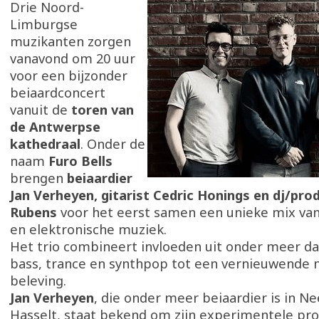
Drie Noord-
Limburgse
muzikanten zorgen
vanavond om 20 uur
voor een bijzonder
beiaardconcert
vanuit de
toren van
de Antwerpse
kathedraal
. Onder de
naam
Furo Bells
brengen
beiaardier
Jan Verheyen, gitarist Cedric Honings en dj/pro
Rubens
voor het eerst samen een unieke mix van 
en elektronische muziek.
Het trio combineert invloeden uit onder meer d
bass, trance en synthpop tot een vernieuwende 
beleving.
Jan Verheyen
, die onder meer beiaardier is in Ne
Hasselt, staat bekend om zijn experimentele pr