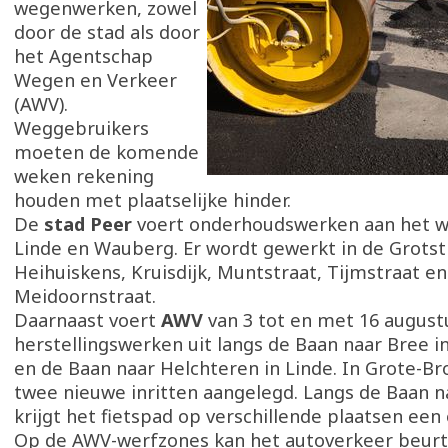
wegenwerken, zowel
door de stad als door
het Agentschap
Wegen en Verkeer
(AWV).
Weggebruikers
moeten de komende
weken rekening
houden met plaatselijke hinder.
De
stad Peer
voert onderhoudswerken aan het we
Linde en Wauberg. Er wordt gewerkt in de Grotstr
Heihuiskens, Kruisdijk, Muntstraat, Tijmstraat en
Meidoornstraat.
Daarnaast voert
AWV
van 3 tot en met 16 august
herstellingswerken uit langs de Baan naar Bree i
en de Baan naar Helchteren in Linde. In Grote-B
twee nieuwe inritten aangelegd. Langs de Baan n
krijgt het fietspad op verschillende plaatsen ee
Op de AWV-werfzones kan het autoverkeer beurt