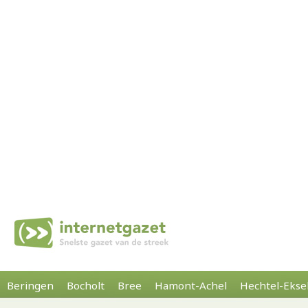
Beringen
Bocholt
Bree
Hamont-Achel
Hechtel-Ekse