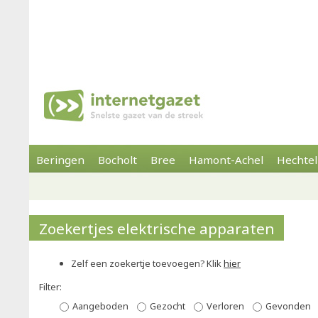
Beringen
Bocholt
Bree
Hamont-Achel
Hechtel
Zoekertjes elektrische apparaten
Zelf een zoekertje toevoegen? Klik
hier
Filter:
Aangeboden
Gezocht
Verloren
Gevonden