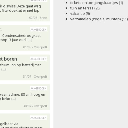
tickets en toegangskaartjes (1)
ir o swiss Deze gaat weg
tuin en terras (26)
filterdoek zit er niet bij.
vakantie (9)
02/08 - Bree
verzamelen (zegels, munten) (11)
.
aangeboden
s. Condensatiedroogkast
oop. 3 jaar oud.
(…)
01/08 - Overpelt
t boren
aangeboden
thium Ion op batterij met
.
(…)
31/07 - Overpelt
aangeboden
fwasmachine. 80 cm hoog en
rk beko
(…)
30/07 - Overpelt
aangeboden
egelbaar via