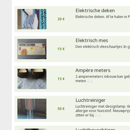
Elektrische deken
Elektrische deken. Af te halen in P
20 €
Elektrisch mes
Den elektrisch vlees/taartjes In
15 €
Ampère meters
2 amperemeters inbouw kan geb
15 €
meten.
(…)
Luchtreiniger
Luchtreiniger met designlamp. 6
50 €
allergie voor huisstof. Nieuwpri
zitten er bij.
(…)
Luchtbevochtiger