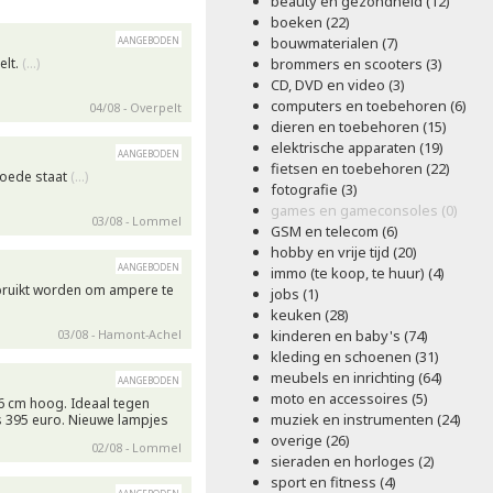
beauty en gezondheid (12)
boeken (22)
aangeboden
bouwmaterialen (7)
elt.
(…)
brommers en scooters (3)
CD, DVD en video (3)
computers en toebehoren (6)
04/08 - Overpelt
dieren en toebehoren (15)
elektrische apparaten (19)
aangeboden
fietsen en toebehoren (22)
 goede staat
(…)
fotografie (3)
games en gameconsoles (0)
03/08 - Lommel
GSM en telecom (6)
hobby en vrije tijd (20)
aangeboden
immo (te koop, te huur) (4)
ruikt worden om ampere te
jobs (1)
keuken (28)
03/08 - Hamont-Achel
kinderen en baby's (74)
kleding en schoenen (31)
meubels en inrichting (64)
aangeboden
moto en accessoires (5)
6 cm hoog. Ideaal tegen
muziek en instrumenten (24)
js 395 euro. Nieuwe lampjes
overige (26)
02/08 - Lommel
sieraden en horloges (2)
sport en fitness (4)
aangeboden