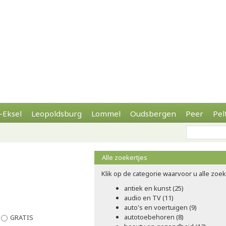
-Eksel
Leopoldsburg
Lommel
Oudsbergen
Peer
Pel
Alle zoekertjes
Klik op de categorie waarvoor u alle zoeke
antiek en kunst (25)
audio en TV (11)
auto's en voertuigen (9)
autotoebehoren (8)
GRATIS