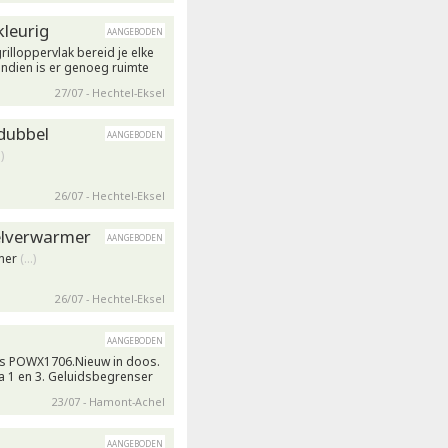
kleurig
aangeboden
illoppervlak bereid je elke
endien is er genoeg ruimte
27/07 - Hechtel-Eksel
 dubbel
aangeboden
)
26/07 - Hechtel-Eksel
telverwarmer
aangeboden
rmer
(…)
26/07 - Hechtel-Eksel
aangeboden
s POWX1706.Nieuw in doos.
a 1 en 3. Geluidsbegrenser
23/07 - Hamont-Achel
aangeboden