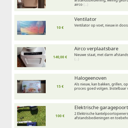
afstandsbediening, weinig gebru
airco
(…)
Ventilator
Ventilator op voet, nieuw in doos
10 €
Airco verplaatsbare
Nieuwe staat, met darm afstand
140,00 €
(…)
Halogeenoven
Als nieuw, kan bakken, grillen, o
15 €
proces goed volgen. Instelbaar v
Elektrische garagepoor
2 Elektrische kantelpoortopeners 
100 €
afstandsbedieningen en toebe