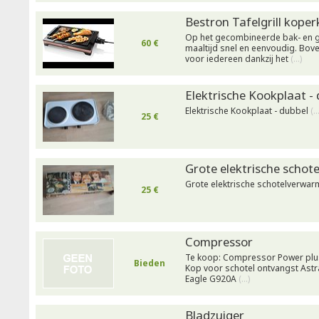
Bestron Tafelgrill koper
Op het gecombineerde bak- en gr
60 €
maaltijd snel en eenvoudig. Bov
voor iedereen dankzij het
(…)
Elektrische Kookplaat -
Elektrische Kookplaat - dubbel
(…
25 €
Grote elektrische scho
Grote elektrische schotelverwa
25 €
Compressor
Te koop: Compressor Power plu
Bieden
Kop voor schotel ontvangst Astr
Eagle G920A
(…)
Bladzuiger