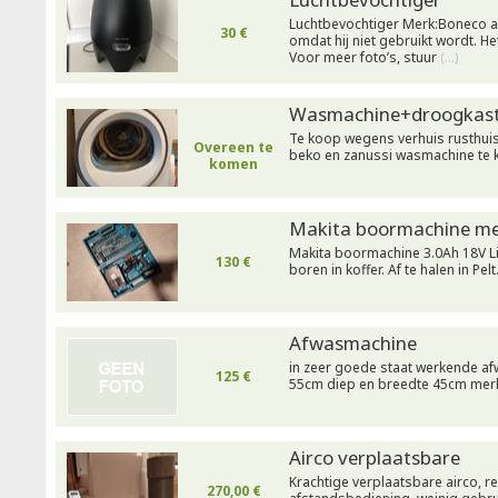
Luchtbevochtiger Merk:Boneco a
30 €
omdat hij niet gebruikt wordt. Het 
Voor meer foto’s, stuur
(…)
Wasmachine+droogkast
Te koop wegens verhuis rusthui
Overeen te
beko en zanussi wasmachine te k
komen
Makita boormachine me
Makita boormachine 3.0Ah 18V Li
130 €
boren in koffer. Af te halen in Pelt
Afwasmachine
in zeer goede staat werkende a
125 €
55cm diep en breedte 45cm me
Airco verplaatsbare
Krachtige verplaatsbare airco, r
270,00 €