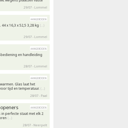
ikt wegens plaatsen vaste
29/07 - Lommel
aangeboden
. 44 x 16,3 x 52,5 3,28 kg
(…)
29/07 - Lommel
aangeboden
sbediening en handleiding
28/07 - Lommel
aangeboden
pwarmen. Glas laat het
oor tijd en temperatuur.
(…)
28/07 - Paal
topeners
aangeboden
in perfecte staat met elk 2
horen
(…)
28/07 - Neerpelt