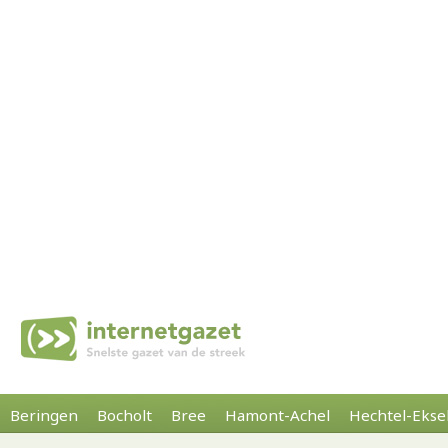
Beringen
Bocholt
Bree
Hamont-Achel
Hechtel-Ekse