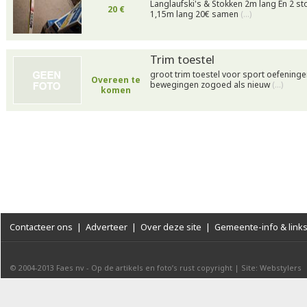
Langlaufski's & Stokken 2m lang En 2 s
20 €
1,15m lang 20€ samen
(…)
Trim toestel
groot trim toestel voor sport oefening
Overeen te
bewegingen zogoed als nieuw
(…)
komen
Contacteer ons
|
Adverteer
|
Over deze site
|
Gemeente-info & link
© 2004-2013
Faes nv
-
Op de artikels en foto’s rust copyright
|
Site: Webstylers