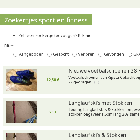
Zoekertjes sport en fitness
Zelf een zoekertje toevoegen? Klik
hier
Filter:
Aangeboden
Gezocht
Verloren
Gevonden
GR
Nieuwe voetbalschoenen 28 
Voetbalschoenen van Kipsta Gekocht bi
12,50 €
2x gedragen .
(…)
Langlaufski's met Stokken
Touring Langlaufski's & Stokken ongeve
20 €
stokken ongeveer 1,50m lang 20€ sam
Langlaufski's & Stokken