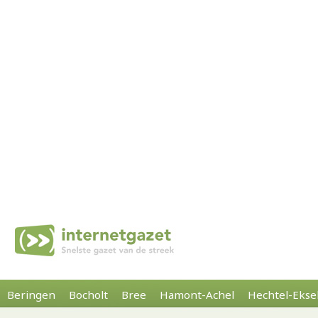
Beringen
Bocholt
Bree
Hamont-Achel
Hechtel-Ekse