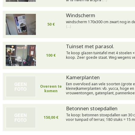
Windscherm
windscherm 170x300 cm zwart nog in de
50 €
(…)
Tuinset met parasol.
Te koop glazen tuintafel met 4 stoelen 
100 €
koop. Zeer goede staat. Weg wegens v
Kamerplanten
Een overvloed aan vele soorten (grote 
Overeen te
kleine)kamerplanten: vb. yucca, hoge e
komen
vrouwentongen, gatenplant, pannenkoe
Betonnen stoepdallen
Te koop: betonnen stoepdallen van 30 c
150,00 €
voor tuinpad of terras; 180 stuks = 15 m2