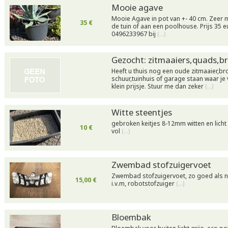
Mooie agave
Mooie Agave in pot van +- 40 cm. Zeer 
35 €
de tuin of aan een poolhouse. Prijs 35 e
0496233967 bij
(…)
Gezocht: zitmaaiers,quads,
Heeft u thuis nog een oude zitmaaier,br
schuur,tuinhuis of garage staan waar je 
klein prijsje. Stuur me dan zeker
(…)
Witte steentjes
gebroken keitjes 8-12mm witten en licht
10 €
vol
(…)
Zwembad stofzuigervoet
Zwembad stofzuigervoet, zo goed als ni
15,00 €
i.v.m, robotstofzuiger
(…)
Bloembak