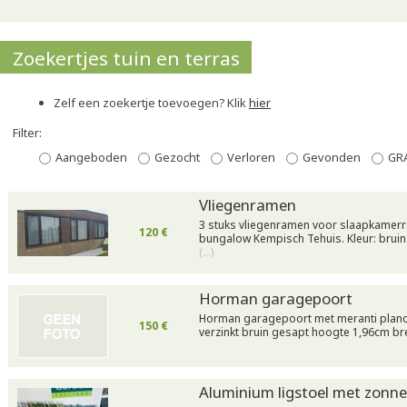
Zoekertjes tuin en terras
Zelf een zoekertje toevoegen? Klik
hier
Filter:
Aangeboden
Gezocht
Verloren
Gevonden
GR
Vliegenramen
3 stuks vliegenramen voor slaapkamerr
120 €
bungalow Kempisch Tehuis. Kleur: bruin
(…)
Horman garagepoort
Horman garagepoort met meranti plan
150 €
verzinkt bruin gesapt hoogte 1,96cm b
Aluminium ligstoel met zonn