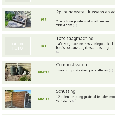
2p.loungezetel+kussens en v
80 €
2 pers.loungezetel met voetbank en gri
Vidaxl.com
(…)
Tafelzaagmachine
Tafelzaagmachine, 220 V, inlegplankje l
45 €
foto's op aanvraag (bestand is te groo
(…)
Compost vaten
Twee compost vaten gratis afhalen
(…)
GRATIS
Schutting
12 delen schutting gratis af te halen 
GRATIS
verhuizing
(…)