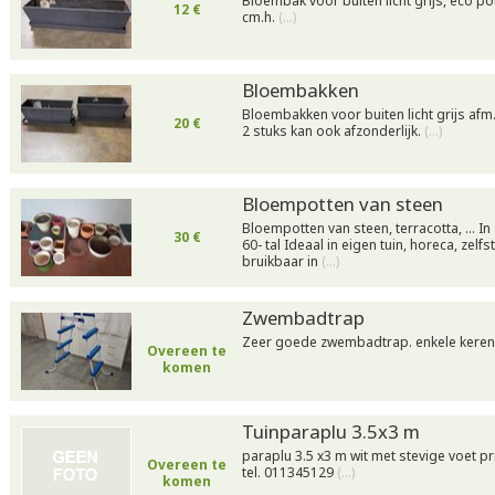
Bloembak voor buiten licht grijs, eco po
12 €
cm.h.
(…)
Bloembakken
Bloembakken voor buiten licht grijs afm.
20 €
2 stuks kan ook afzonderlijk.
(…)
Bloempotten van steen
Bloempotten van steen, terracotta, ... I
30 €
60- tal Ideaal in eigen tuin, horeca, zel
bruikbaar in
(…)
Zwembadtrap
Zeer goede zwembadtrap. enkele keren
Overeen te
komen
Tuinparaplu 3.5x3 m
paraplu 3.5 x3 m wit met stevige voet p
Overeen te
tel. 011345129
(…)
komen