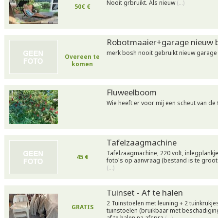
Nooit grbruikt. Als nieuw
(…)
50€ €
Robotmaaier+garage nieuw 
merk bosh nooit gebruikt nieuw garage
Overeen te
komen
Fluweelboom
Wie heeft er voor mij een scheut van d
Tafelzaagmachine
Tafelzaagmachine, 220 volt, inlegplankje
45 €
foto's op aanvraag (bestand is te groo
(…)
Tuinset - Af te halen
2 Tuinstoelen met leuning + 2 tuinkrukje
GRATIS
tuinstoelen (bruikbaar met beschadiging
af te halen na afspra
(…)