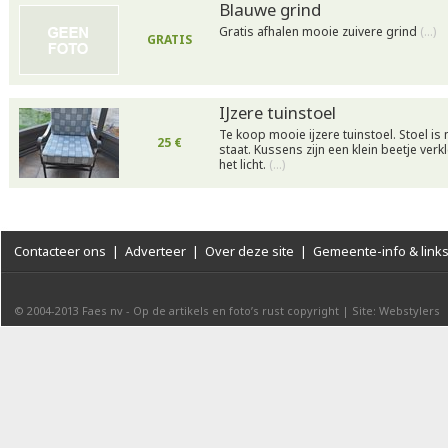
Blauwe grind
Gratis afhalen mooie zuivere grind
(…)
GRATIS
IJzere tuinstoel
Te koop mooie ijzere tuinstoel. Stoel is
25 €
staat. Kussens zijn een klein beetje ver
het licht.
(…)
Contacteer ons
|
Adverteer
|
Over deze site
|
Gemeente-info & link
© 2004-2013
Faes nv
-
Op de artikels en foto’s rust copyright
|
Site: Webstylers