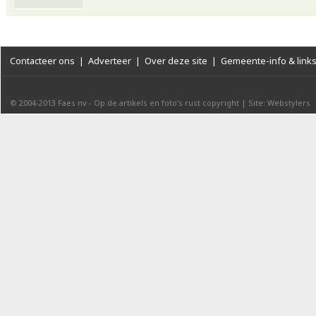
Contacteer ons
|
Adverteer
|
Over deze site
|
Gemeente-info & link
© 2004-2013
Faes nv
-
Op de artikels en foto’s rust copyright
|
Site: Webstylers