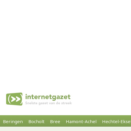
Beringen
Bocholt
Bree
Hamont-Achel
Hechtel-Ekse