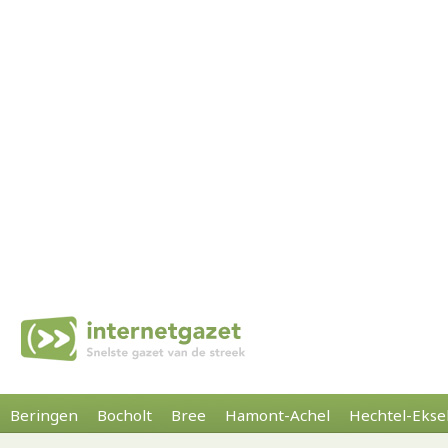
Beringen
Bocholt
Bree
Hamont-Achel
Hechtel-Ekse