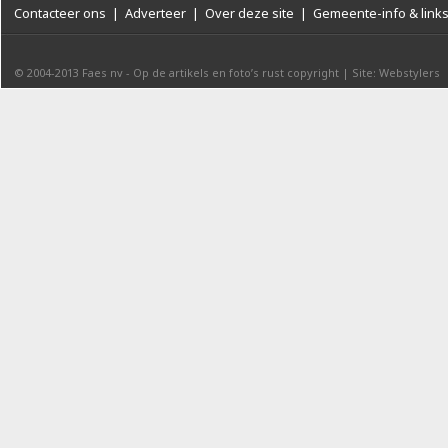
Contacteer ons
|
Adverteer
|
Over deze site
|
Gemeente-info & link
© 2004-2013
Faes nv
-
Op de artikels en foto’s rust copyright
|
Site: Webstylers