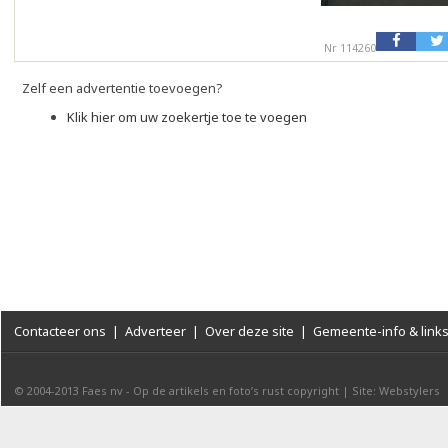
Nr 114260
Zelf een advertentie toevoegen?
Klik hier om uw zoekertje toe te voegen
Contacteer ons
|
Adverteer
|
Over deze site
|
Gemeente-info & link
© 2004-2013
Faes nv
-
Op de artikels en foto’s rust copyright
|
Site: Webstylers