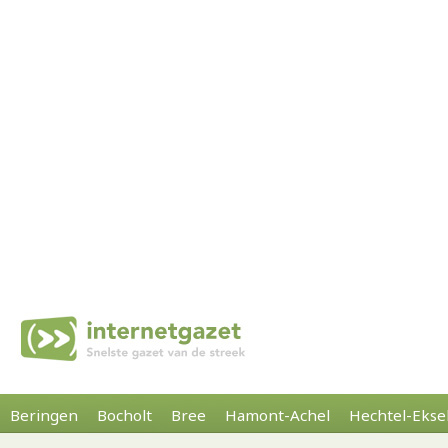
Beringen
Bocholt
Bree
Hamont-Achel
Hechtel-Ekse