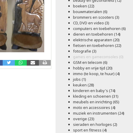
beauty en gezondheid (12)
boeken (22)
bouwmaterialen (6)
brommers en scooters (3)
CD, DVD en video (3)
computers en toebehoren (6)
dieren en toebehoren (14)
elektrische apparaten (20)
fietsen en toebehoren (22)
fotografie (3)
games en gameconsoles (0)
GSM en telecom (6)
hobby en vrije tijd (20)
immo (te koop, te huur) (4)
jobs (1)
keuken (28)
kinderen en baby's (74)
kleding en schoenen (31)
meubels en inrichting (65)
moto en accessoires (4)
muziek en instrumenten (24)
overige (23)
sieraden en horloges (2)
sport en fitness (4)