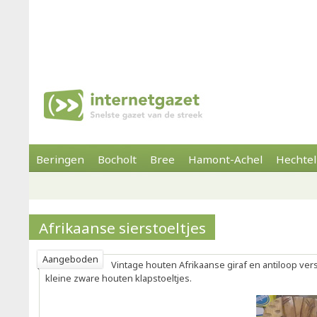
Beringen
Bocholt
Bree
Hamont-Achel
Hechtel
Afrikaanse sierstoeltjes
Aangeboden
Vintage houten Afrikaanse giraf en antiloop v
kleine zware houten klapstoeltjes.