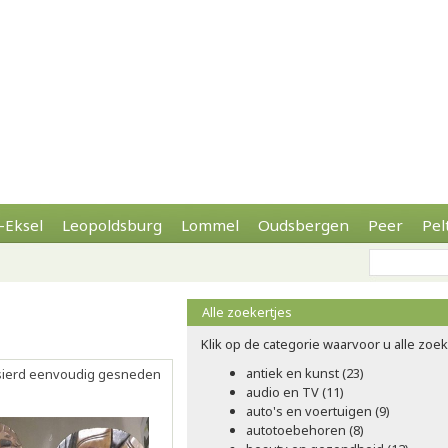
-Eksel
Leopoldsburg
Lommel
Oudsbergen
Peer
Pel
Alle zoekertjes
Klik op de categorie waarvoor u alle zoeke
antiek en kunst (23)
ersierd eenvoudig gesneden
audio en TV (11)
auto's en voertuigen (9)
autotoebehoren (8)