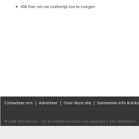
Klik hier om uw zoekertje toe te voegen
Contacteer ons
|
Adverteer
|
Over deze site
|
Gemeente-info & link
© 2004-2013
Faes nv
-
Op de artikels en foto’s rust copyright
|
Site: Webstylers