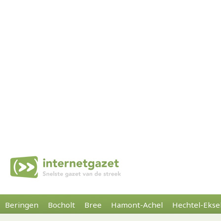
Beringen
Bocholt
Bree
Hamont-Achel
Hechtel-Ekse