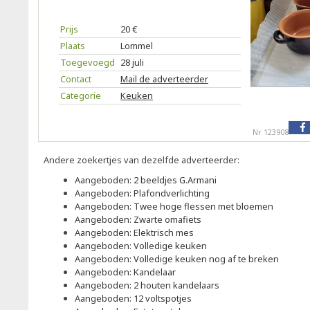
Prijs
20 €
Plaats
Lommel
Toegevoegd
28 juli
Contact
Mail de adverteerder
Categorie
Keuken
Nr 123908
Andere zoekertjes van dezelfde adverteerder:
Aangeboden: 2 beeldjes G.Armani
Aangeboden: Plafondverlichting
Aangeboden: Twee hoge flessen met bloemen
Aangeboden: Zwarte omafiets
Aangeboden: Elektrisch mes
Aangeboden: Volledige keuken
Aangeboden: Volledige keuken nog af te breken
Aangeboden: Kandelaar
Aangeboden: 2 houten kandelaars
Aangeboden: 12 voltspotjes