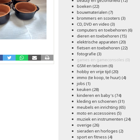
beauty en gezondheid (12)
boeken (22)
bouwmaterialen (7)
brommers en scooters (3)
CD, DVD en video (3)
computers en toebehoren (6)
dieren en toebehoren (15)
elektrische apparaten (20)
fietsen en toebehoren (22)
fotografie (3)
games en gameconsoles (0)
GSM en telecom (6)
hobby en vrije tijd (20)
immo (te koop, te huur) (4)
jobs (1)
keuken (28)
kinderen en baby's (74)
kleding en schoenen (31)
meubels en inrichting (65)
moto en accessoires (5)
muziek en instrumenten (24)
overige (26)
sieraden en horloges (2)
sport en fitness (4)