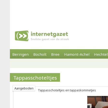
Beringen
Bocholt
Bree
Hamont-Achel
Hechtel
Tappasschoteltjes
Aangeboden
Tappasschoteltjes en tappaskommetjes