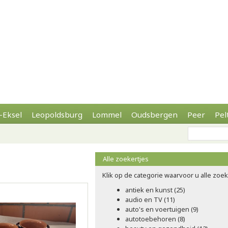
-Eksel
Leopoldsburg
Lommel
Oudsbergen
Peer
Pel
Alle zoekertjes
Klik op de categorie waarvoor u alle zoeke
antiek en kunst (25)
audio en TV (11)
auto's en voertuigen (9)
autotoebehoren (8)