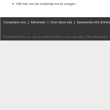
Klik hier om uw zoekertje toe te voegen
Contacteer ons
|
Adverteer
|
Over deze site
|
Gemeente-info & link
© 2004-2013
Faes nv
-
Op de artikels en foto’s rust copyright
|
Site: Webstylers