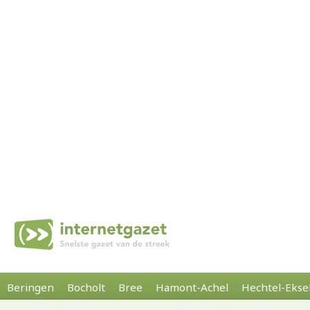
Beringen
Bocholt
Bree
Hamont-Achel
Hechtel-Ekse