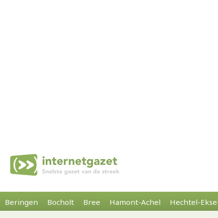
Beringen
Bocholt
Bree
Hamont-Achel
Hechtel-Ekse