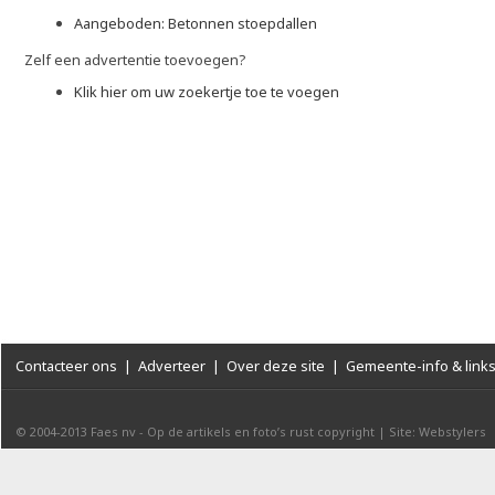
Aangeboden: Betonnen stoepdallen
Zelf een advertentie toevoegen?
Klik hier om uw zoekertje toe te voegen
Contacteer ons
|
Adverteer
|
Over deze site
|
Gemeente-info & link
© 2004-2013
Faes nv
-
Op de artikels en foto’s rust copyright
|
Site: Webstylers