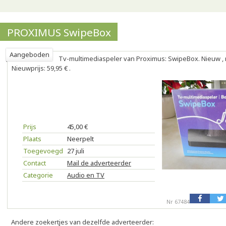
PROXIMUS SwipeBox
Aangeboden
Tv-multimediaspeler van Proximus: SwipeBox. Nieuw , 
Nieuwprijs: 59,95 € .
Prijs
45,00 €
Plaats
Neerpelt
Toegevoegd
27 juli
Contact
Mail de adverteerder
Categorie
Audio en TV
Nr 67484
Andere zoekertjes van dezelfde adverteerder: