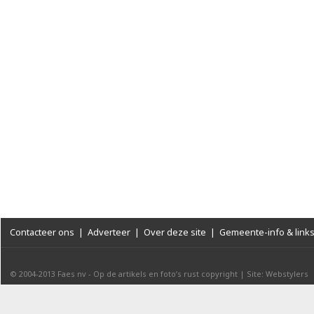
Contacteer ons
|
Adverteer
|
Over deze site
|
Gemeente-info & link
© 2004-2013
Faes nv
-
Op de artikels en foto’s rust copyright
|
Site: Webstylers