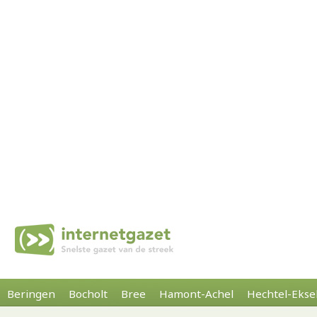
Beringen
Bocholt
Bree
Hamont-Achel
Hechtel-Ekse