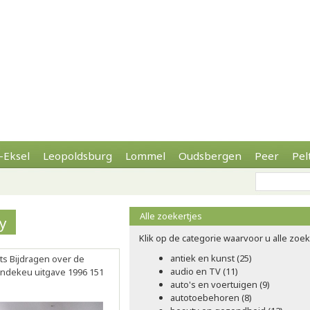
-Eksel
Leopoldsburg
Lommel
Oudsbergen
Peer
Pel
Alle zoekertjes
y
Klik op de categorie waarvoor u alle zoeke
antiek en kunst (25)
s Bijdragen over de
audio en TV (11)
ndekeu uitgave 1996 151
auto's en voertuigen (9)
autotoebehoren (8)