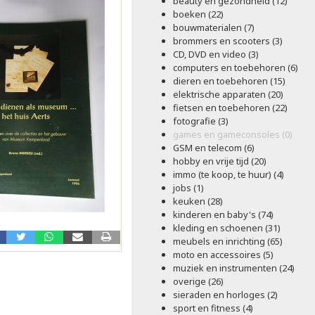
beauty en gezondheid (12)
boeken (22)
bouwmaterialen (7)
brommers en scooters (3)
CD, DVD en video (3)
computers en toebehoren (6)
dieren en toebehoren (15)
elektrische apparaten (20)
fietsen en toebehoren (22)
fotografie (3)
games en gameconsoles (0)
GSM en telecom (6)
hobby en vrije tijd (20)
immo (te koop, te huur) (4)
jobs (1)
keuken (28)
kinderen en baby's (74)
kleding en schoenen (31)
meubels en inrichting (65)
moto en accessoires (5)
muziek en instrumenten (24)
overige (26)
sieraden en horloges (2)
sport en fitness (4)