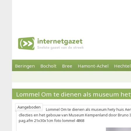
Beringen
Bocholt
Bree
Hamont-Achel
Hechtel
Lommel Om te dienen als museum het
Aangeboden
Lommel Om te dienen als museum hety huis Aert
cllecties en het gebouw van Museum Kempenland door Bruno I
pag.afm 21x30x1cm foto lommel 4868