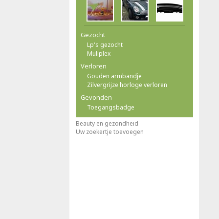
Gezocht
Lp's gezocht
Muliplex
Verloren
Gouden armbandje
Zilvergrijze horloge verloren
Gevonden
Toegangsbadge
Beauty en gezondheid
Uw zoekertje toevoegen