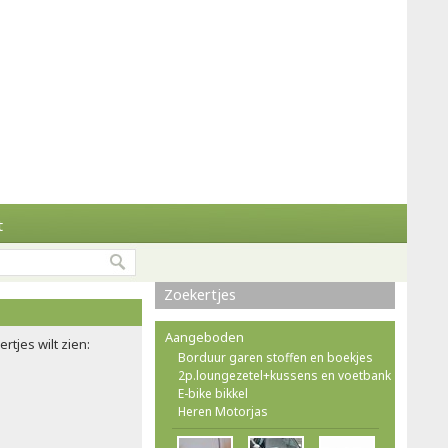
t
Zoekertjes
Aangeboden
rtjes wilt zien:
Borduur garen stoffen en boekjes
2p.loungezetel+kussens en voetbank
E-bike bikkel
Heren Motorjas