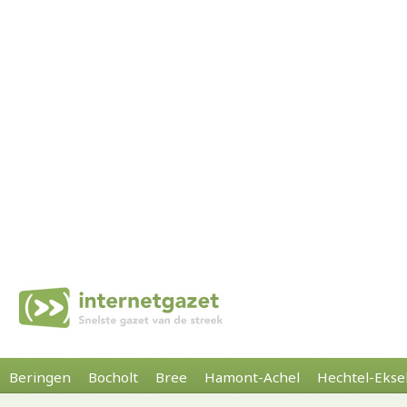
Beringen
Bocholt
Bree
Hamont-Achel
Hechtel-Ekse