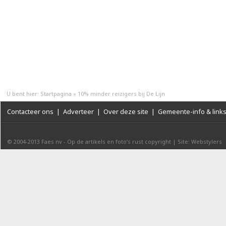
U bent hier:
Startpagina
»
10% minder reizigers bij De Lijn
Contacteer ons
|
Adverteer
|
Over deze site
|
Gemeente-info & link
© 2004-2013
Faes nv
-
Op de artikels en foto’s rust copyright
|
Site: Webstylers