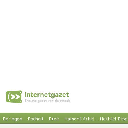
Beringen
Bocholt
Bree
Hamont-Achel
Hechtel-Ekse