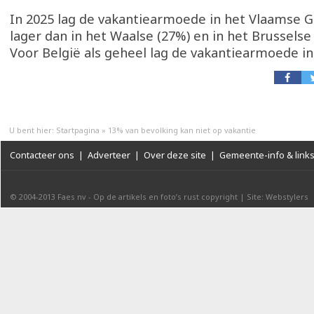
In 2025 lag de vakantiearmoede in het Vlaamse 
lager dan in het Waalse (27%) en in het Brusselse
Voor België als geheel lag de vakantiearmoede in
U bent hier:
Startpagina
»
13% van bevolking kan niet op vakantie
Contacteer ons
|
Adverteer
|
Over deze site
|
Gemeente-info & link
© 2004-2013
Faes nv
-
Op de artikels en foto’s rust copyright
|
Site: Webstylers