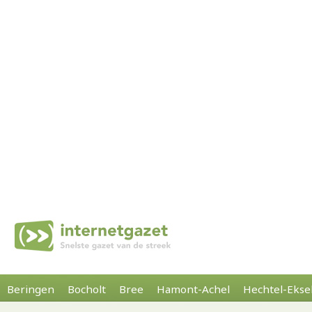
Beringen
Bocholt
Bree
Hamont-Achel
Hechtel-Ekse