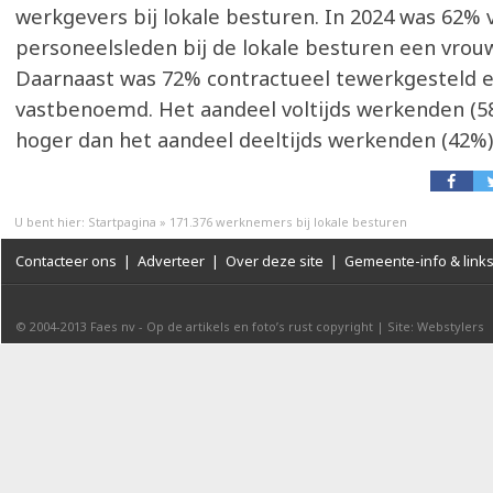
werkgevers bij lokale besturen. In 2024 was 62% v
personeelsleden bij de lokale besturen een vrou
Daarnaast was 72% contractueel tewerkgesteld 
vastbenoemd. Het aandeel voltijds werkenden (58
hoger dan het aandeel deeltijds werkenden (42%)
U bent hier:
Startpagina
»
171.376 werknemers bij lokale besturen
Contacteer ons
|
Adverteer
|
Over deze site
|
Gemeente-info & link
© 2004-2013
Faes nv
-
Op de artikels en foto’s rust copyright
|
Site: Webstylers