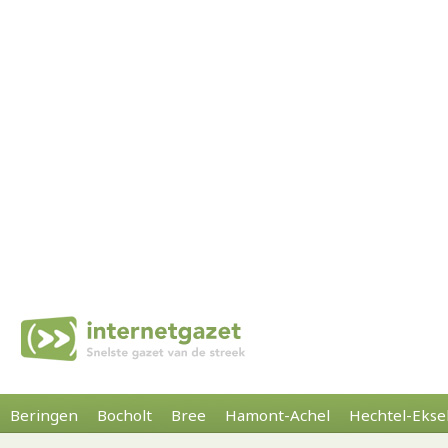
Beringen
Bocholt
Bree
Hamont-Achel
Hechtel-Ekse