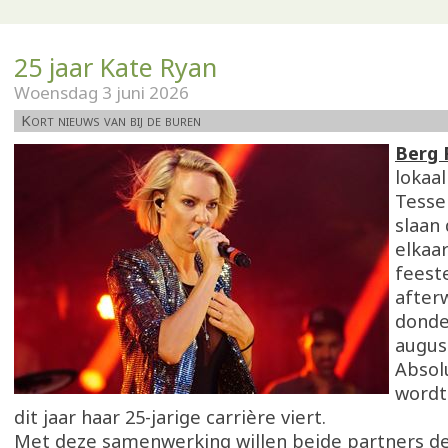
25 jaar Kate Ryan
Woensdag 3 juni 2026
Kort nieuws van bij de buren
Berg 
lokaa
Tesse
slaan
elkaa
feeste
after
donde
augus
Absol
word
dit jaar haar 25-jarige carrière viert.
Met deze samenwerking willen beide partners d