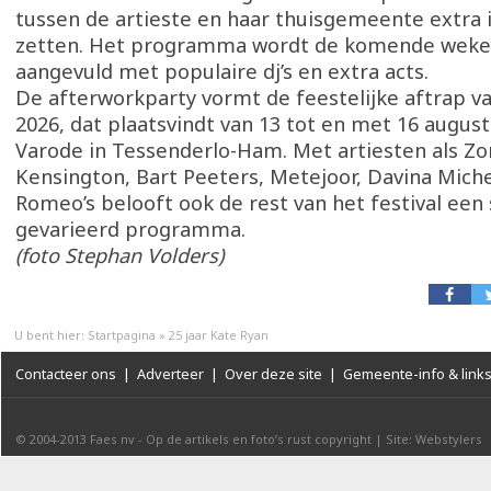
tussen de artieste en haar thuisgemeente extra i
zetten. Het programma wordt de komende weke
aangevuld met populaire dj’s en extra acts.
De afterworkparty vormt de feestelijke aftrap v
2026, dat plaatsvindt van 13 tot en met 16 augus
Varode in Tessenderlo-Ham. Met artiesten als Zor
Kensington, Bart Peeters, Metejoor, Davina Miche
Romeo’s belooft ook de rest van het festival een
gevarieerd programma.
(foto Stephan Volders)
U bent hier:
Startpagina
»
25 jaar Kate Ryan
Contacteer ons
|
Adverteer
|
Over deze site
|
Gemeente-info & link
© 2004-2013
Faes nv
-
Op de artikels en foto’s rust copyright
|
Site: Webstylers