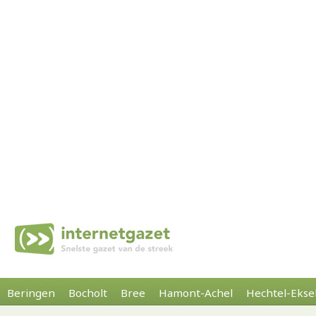
Beringen
Bocholt
Bree
Hamont-Achel
Hechtel-Ekse