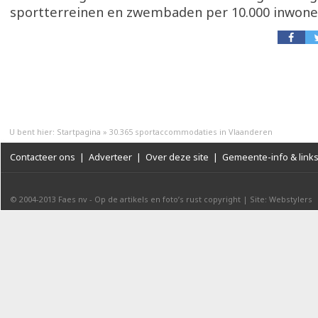
sportterreinen en zwembaden per 10.000 inwone
U bent hier:
Startpagina
»
30.365 sportaccommodaties in Vlaanderen
Contacteer ons
|
Adverteer
|
Over deze site
|
Gemeente-info & link
© 2004-2013
Faes nv
-
Op de artikels en foto’s rust copyright
|
Site: Webstylers