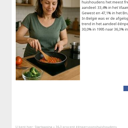
huishoudens het meest fre
aandeel: 33,4% in het Vlaa
Gewest en 47,1% in het Br
In België was er de afgel
trend in het aandeel éénp
30,0% in 1995 naar 36,3% in
U bent hier:
Startpagina
»
36,3 procent éénpersoonshuishoudens