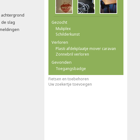
e achtergrond
n de slag
Gezocht
Muliplex
 meldingen
Schilderkunst
Verloren
Plasti afdekplaatje mover caravan
Zonnebril verloren
Gevonden
Toegangsbadge
Fietsen en toebehoren
Uw zoekertje toevoegen