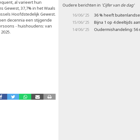
quent, al varieert hun
Oudere berichten in
'Cijfer van de dag'
ms Gewest, 37,7% in het Waals
ussels Hoofdstedelijk Gewest.
16/06/'25
36 % heeft buitenlands
open decennia een stijgende
15/06/'25
Bijna 1 op 4 deeltijds aa
ersoons - huishoudens: van
14/06/'25
Oudermishandeling: 56
 2025.