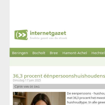
Beringen
Bocholt
Bree
Hamont-Achel
Hechtel
36,3 procent éénpersoonshuishouden
Dinsdag 17 juni 2025
Cijfer van de dag
De eenpersoons - huishoud
met 36,3 procent het mee
huishoudtype. In alle gew