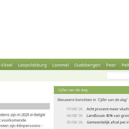
-Eksel
Leopoldsburg
Lommel
Oudsbergen
Peer
Pel
Cijfer van de dag
s
Nieuwere berichten in
'Cijfer van de dag'
07/08/'26
Acht procent meer vluch
ens zijn in 2025 in België
06/08/'26
Landbouw 45% van gron
st voorkomende
05/08/'26
Gemeentelijk afval per
esten zijn éénpersoons -