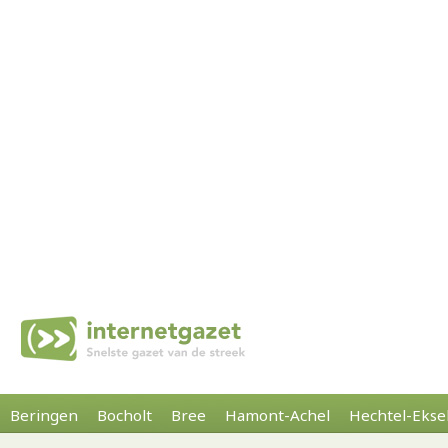
Beringen
Bocholt
Bree
Hamont-Achel
Hechtel-Ekse