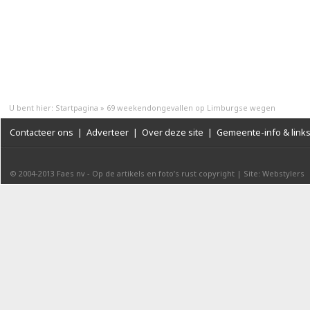
U bent hier:
Startpagina
»
69 weekendongevallen op Limburgse wegen
Contacteer ons
|
Adverteer
|
Over deze site
|
Gemeente-info & link
© 2004-2013
Faes nv
-
Op de artikels en foto’s rust copyright
|
Site: Webstylers