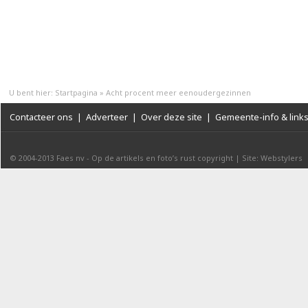
U bent hier:
Startpagina
»
Acht procent meer eenoudergezinnen
Contacteer ons
|
Adverteer
|
Over deze site
|
Gemeente-info & link
© 2004-2013
Faes nv
-
Op de artikels en foto’s rust copyright
|
Site: Webstylers