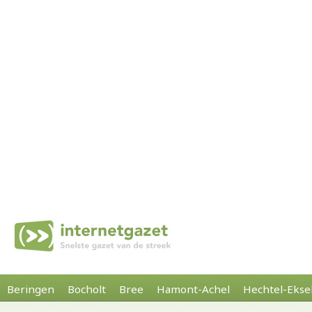
Beringen
Bocholt
Bree
Hamont-Achel
Hechtel-Ekse