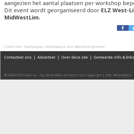
aangezien het aantal plaatsen per workshop bepe
Dit event wordt georganiseerd door
ELZ West-Li
MidWestLim.
U bent hier:
Startpagina
»
Adempauze voor Mantelzorghelden
Contacteer ons
|
Adverteer
|
Over deze site
|
Gemeente-info & link
© 2004-2013
Faes nv
-
Op de artikels en foto’s rust copyright
|
Site: Webstylers