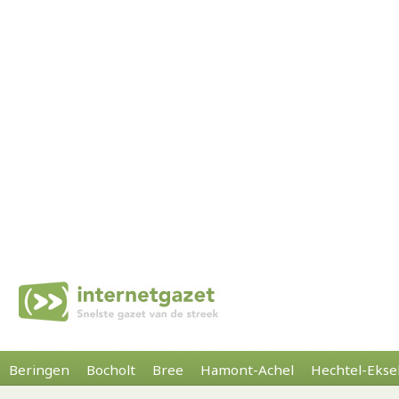
Beringen
Bocholt
Bree
Hamont-Achel
Hechtel-Ekse