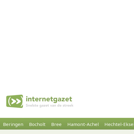
Beringen
Bocholt
Bree
Hamont-Achel
Hechtel-Ekse