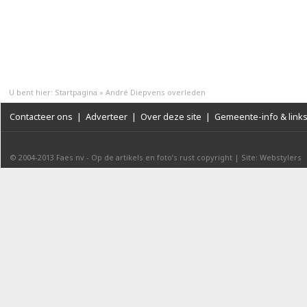
U bent hier:
Startpagina
»
André Diepvens overleden
Contacteer ons
|
Adverteer
|
Over deze site
|
Gemeente-info & link
© 2004-2013
Faes nv
-
Op de artikels en foto’s rust copyright
|
Site: Webstylers