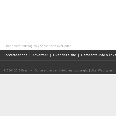
U bent hier:
Startpagina
»
Annie Aerts overleden
Contacteer ons
|
Adverteer
|
Over deze site
|
Gemeente-info & link
© 2004-2013
Faes nv
-
Op de artikels en foto’s rust copyright
|
Site: Webstylers