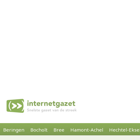
Beringen
Bocholt
Bree
Hamont-Achel
Hechtel-Ekse