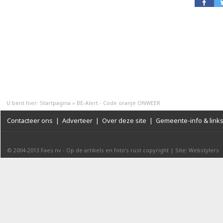
U bent hier:
Startpagina
»
BE-Alert - Code oranje ONWEER
Contacteer ons
|
Adverteer
|
Over deze site
|
Gemeente-info & link
© 2004-2013
Faes nv
-
Op de artikels en foto’s rust copyright
|
Site: Webstylers