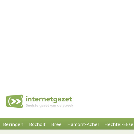
Beringen
Bocholt
Bree
Hamont-Achel
Hechtel-Ekse