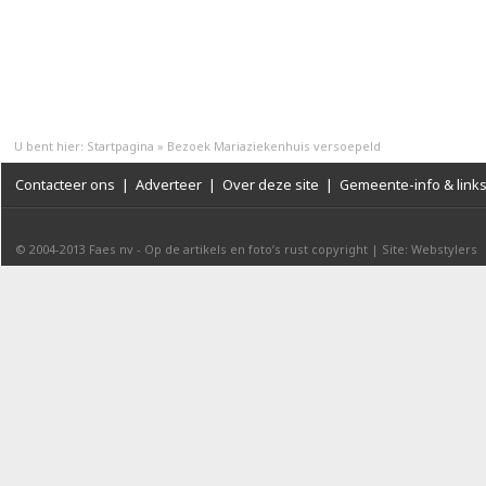
U bent hier:
Startpagina
»
Bezoek Mariaziekenhuis versoepeld
Contacteer ons
|
Adverteer
|
Over deze site
|
Gemeente-info & link
© 2004-2013
Faes nv
-
Op de artikels en foto’s rust copyright
|
Site: Webstylers