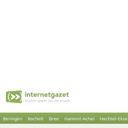
Beringen
Bocholt
Bree
Hamont-Achel
Hechtel-Ekse