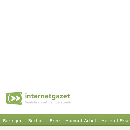
Beringen
Bocholt
Bree
Hamont-Achel
Hechtel-Ekse