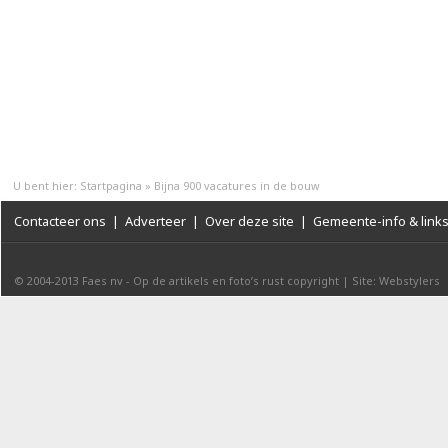
U bent hier:
Startpagina
»
Bijna 900 vacatures in de bouw
Contacteer ons
|
Adverteer
|
Over deze site
|
Gemeente-info & link
© 2004-2013
Faes nv
-
Op de artikels en foto’s rust copyright
|
Site: Webstylers