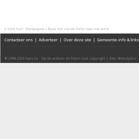
U bent hier:
Startpagina
»
Bijna een vierde fietst naar het werk
Contacteer ons
|
Adverteer
|
Over deze site
|
Gemeente-info & link
© 2004-2013
Faes nv
-
Op de artikels en foto’s rust copyright
|
Site: Webstylers