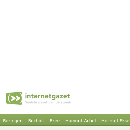
Beringen
Bocholt
Bree
Hamont-Achel
Hechtel-Ekse