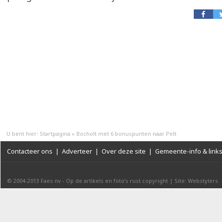
U bent hier:
Startpagina
»
Bocholt met 6 bonuspunten naar Pelt
Contacteer ons
|
Adverteer
|
Over deze site
|
Gemeente-info & link
© 2004-2013
Faes nv
-
Op de artikels en foto’s rust copyright
|
Site: Webstylers