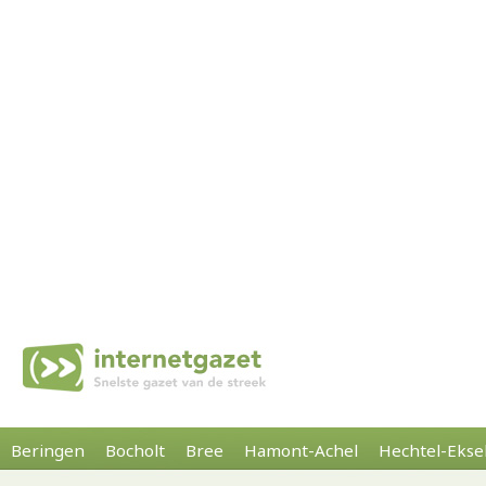
Beringen
Bocholt
Bree
Hamont-Achel
Hechtel-Ekse