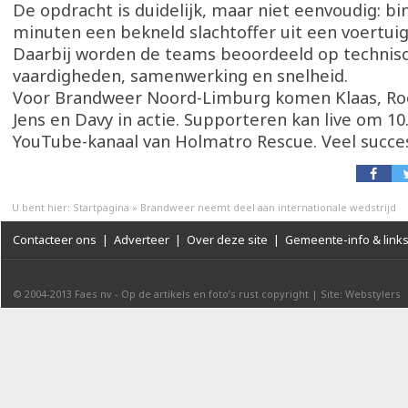
De opdracht is duidelijk, maar niet eenvoudig: bi
minuten een bekneld slachtoffer uit een voertuig
Daarbij worden de teams beoordeeld op technis
vaardigheden, samenwerking en snelheid.
Voor Brandweer Noord-Limburg komen Klaas, Roel
Jens en Davy in actie. Supporteren kan live om 10.
YouTube-kanaal van Holmatro Rescue. Veel succe
U bent hier:
Startpagina
»
Brandweer neemt deel aan internationale wedstrijd
Contacteer ons
|
Adverteer
|
Over deze site
|
Gemeente-info & link
© 2004-2013
Faes nv
-
Op de artikels en foto’s rust copyright
|
Site: Webstylers