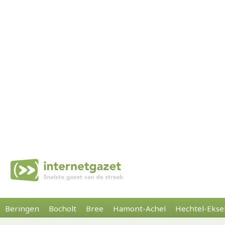
Beringen
Bocholt
Bree
Hamont-Achel
Hechtel-Ekse