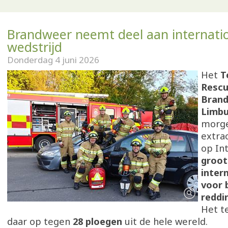
Brandweer neemt deel aan internati
wedstrijd
Donderdag 4 juni 2026
Het
T
Resc
Bran
Limbu
morge
extra
op In
groot
inter
voor 
reddi
Het t
daar op tegen
28 ploegen
uit de hele wereld.