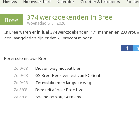
Nieuws
Nieuwsarchief
Kalender
Groeten & felicitaties
Zoeker
374 werkzoekenden in Bree
Bree
Woensdag 8 juli 2026
In Bree waren er
in juni
374 werkzoekenden: 171 mannen en 203 vrouwen
een jaar geleden zijn er dat 6,3 procent minder.
Recentste nieuws Bree
Zo 9/08
Dieven weg met vat bier
Zo 9/08
GS Bree-Beek verliest van RC Gent
Zo 9/08
Teunisbloemen langs de weg
Za 8/08
Bree telt af naar Bree Live
Za 8/08
Shame on you, Germany