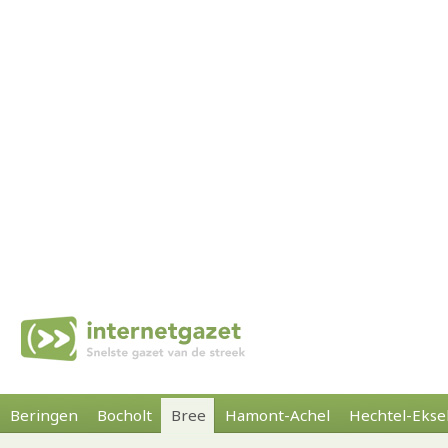
Beringen
Bocholt
Bree
Hamont-Achel
Hechtel-Ekse