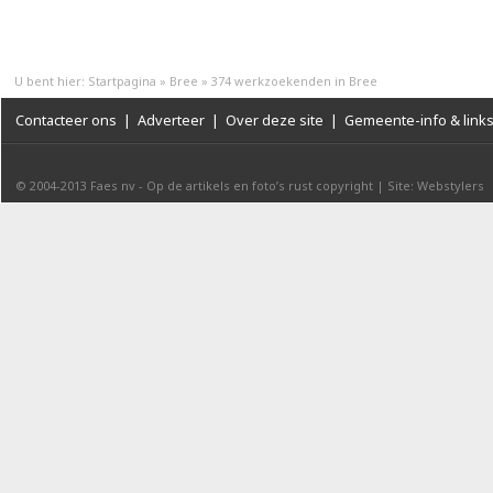
U bent hier:
Startpagina
»
Bree
»
374 werkzoekenden in Bree
Contacteer ons
|
Adverteer
|
Over deze site
|
Gemeente-info & link
© 2004-2013
Faes nv
-
Op de artikels en foto’s rust copyright
|
Site: Webstylers