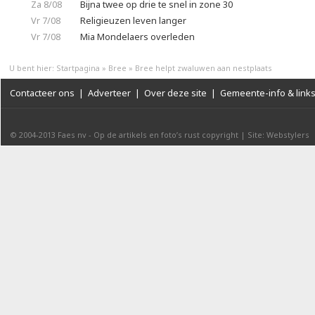
Za 8/08
Bijna twee op drie te snel in zone 30
Vr 7/08
Religieuzen leven langer
Vr 7/08
Mia Mondelaers overleden
U bent hier:
Startpagina
»
Bree
»
Bree helpt zwaluwen aan nestplaats
Contacteer ons
|
Adverteer
|
Over deze site
|
Gemeente-info & link
© 2004-2013
Faes nv
-
Op de artikels en foto’s rust copyright
|
Site: Webstylers