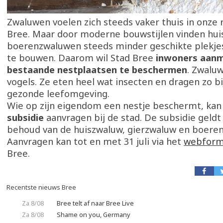
Zwaluwen voelen zich steeds vaker thuis in onze r
Bree. Maar door moderne bouwstijlen vinden huis-
boerenzwaluwen steeds minder geschikte plekje
te bouwen. Daarom wil Stad Bree
inwoners aan
bestaande nestplaatsen te beschermen
. Zwaluw
vogels. Ze eten heel wat insecten en dragen zo bi
gezonde leefomgeving.
Wie op zijn eigendom een nestje beschermt, kan
subsidie
aanvragen bij de stad. De subsidie geldt
behoud van de huiszwaluw, gierzwaluw en boere
Aanvragen kan tot en met 31 juli via het
webform
Bree.
Recentste nieuws Bree
Za 8/08
Bree telt af naar Bree Live
Za 8/08
Shame on you, Germany