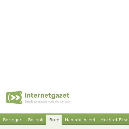
Beringen
Bocholt
Bree
Hamont-Achel
Hechtel-Ekse