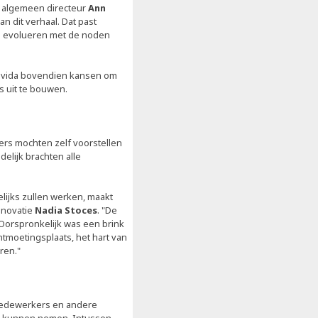
gt algemeen directeur
Ann
n dit verhaal. Dat past
te evolueren met de noden
ovida bovendien kansen om
 uit te bouwen.
ers mochten zelf voorstellen
elijk brachten alle
lijks zullen werken, maakt
innovatie
Nadia Stoces
. "De
 Oorspronkelijk was een brink
ontmoetingsplaats, het hart van
ren."
 medewerkers en andere