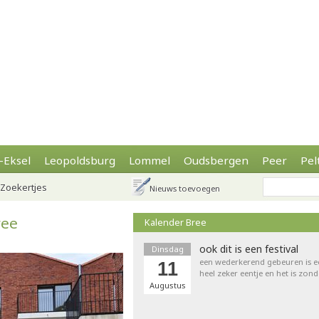
-Eksel
Leopoldsburg
Lommel
Oudsbergen
Peer
Pel
Zoekertjes
Nieuws toevoegen
ree
Kalender Bree
ook dit is een festival
Dinsdag
een wederkerend gebeuren is een 
11
heel zeker eentje en het is zond
Augustus