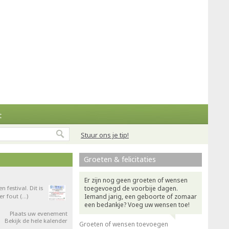
t
Stuur ons je tip!
Groeten & felicitaties
Er zijn nog geen groeten of wensen
festival. Dit is
toegevoegd de voorbije dagen.
er fout (…)
Iemand jarig, een geboorte of zomaar
een bedankje? Voeg uw wensen toe!
Plaats uw evenement
Bekijk de hele kalender
Groeten of wensen toevoegen