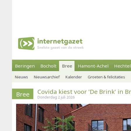
Beringen
Bocholt
Bree
Hamont-Achel
Hechtel
Nieuws
Nieuwsarchief
Kalender
Groeten & felicitaties
Covida kiest voor 'De Brink' in B
Bree
Donderdag 2 juli 2026