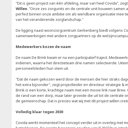
"Dit is geen project van één afdeling, maar van heel Covida", ze
Willen
. "Onze zes zorgunits en de centrale unit bouwen samen aa
perfect binnen onze ambitie om als wendbare organisatie mee 
van het veranderende zorglandschap."
De ligging naast woonzorgcentrum Gerkenberg biedt volgens C
samenwerkingen met andere zorgpartners op de welzijnscampus
Medewerkers kozen de naam
De naam De Brink kwam er na een participatief traject. Medewerk
indienen, waarna het directieteam drie namen selecteerde. Uiteind
personeelsleden hun stem uit.
"Dat de naam gekozen werd door de mensen die hier straks dage
het extra bijzonder", zegt projectleider en directeur strategie & 
Brink is een korte, krachtige naam met een mooie link naar Bree.
de rand van een dorp, maar later groeide die uit tot de centrale 
de gemeenschap. Dat is precies wat wij met dit project willen creë
Volledig klaar tegen 2030
Covida werkt momenteel het concept verder uit in overleg met