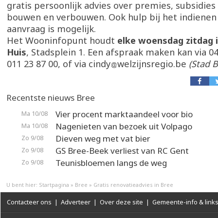
gratis persoonlijk advies over premies, subsidies
bouwen en verbouwen. Ook hulp bij het indienen
aanvraag is mogelijk.
Het Wooninfopunt houdt
elke woensdag zitdag i
Huis
, Stadsplein 1. Een afspraak maken kan via 04
011 23 87 00, of via cindy
welzijnsregio.be
(Stad B
Recentste nieuws Bree
Vier procent marktaandeel voor bio
Ma 10/08
Nagenieten van bezoek uit Volpago
Ma 10/08
Dieven weg met vat bier
Zo 9/08
GS Bree-Beek verliest van RC Gent
Zo 9/08
Teunisbloemen langs de weg
Zo 9/08
U bent hier:
Startpagina
»
Bree
»
Gratis renovatieadvies in Bree
Contacteer ons
|
Adverteer
|
Over deze site
|
Gemeente-info & link