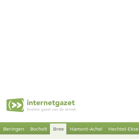
Beringen
Bocholt
Bree
Hamont-Achel
Hechtel-Ekse