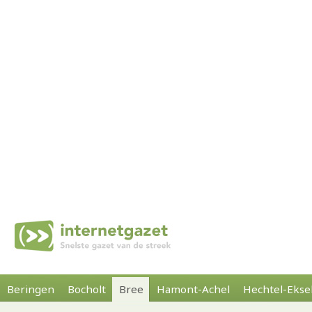
Beringen
Bocholt
Bree
Hamont-Achel
Hechtel-Ekse