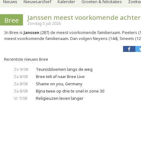
Nieuws
Nieuwsarchief
Kalender
Groeten & felicitaties
Zoeker
Janssen meest voorkomende achte
Bree
Zondag 5 juli 2026
In Bree is
Janssen
(287) de meest voorkomende familienaam. Peeters (1
meest voorkomende familienaam. Dan volgen Neyens (144), Smeets (120
Recentste nieuws Bree
Zo 9/08
Teunisbloemen langs de weg
Za 8/08
Bree telt af naar Bree Live
Za 8/08
Shame on you, Germany
Za 8/08
Bijna twee op drie te snel in zone 30
Vr 7/08
Religieuzen leven langer