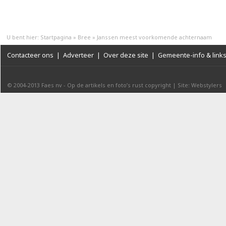
U bent hier:
Startpagina
»
Bree
»
Janssen meest voorkomende achternaam
Contacteer ons
|
Adverteer
|
Over deze site
|
Gemeente-info & link
© 2004-2013
Faes nv
-
Op de artikels en foto’s rust copyright
|
Site: Webstylers