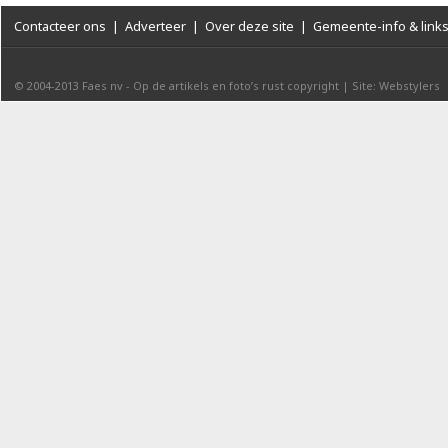
Contacteer ons
|
Adverteer
|
Over deze site
|
Gemeente-info & link
© 2004-2013
Faes nv
-
Op de artikels en foto’s rust copyright
|
Site: Webstylers