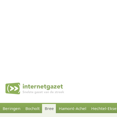
Beringen
Bocholt
Bree
Hamont-Achel
Hechtel-Ekse