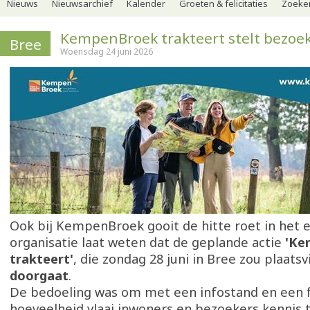
Nieuws
Nieuwsarchief
Kalender
Groeten & felicitaties
Zoeker
KempenBroek trakteert stelt bezoek
Bree
Woensdag 24 juni 2026
Ook bij KempenBroek gooit de hitte roet in het 
organisatie laat weten dat de geplande actie
'Ke
trakteert'
, die zondag 28 juni in Bree zou plaats
doorgaat
.
De bedoeling was om met een infostand en een f
hoeveelheid vlaai inwoners en bezoekers kennis 