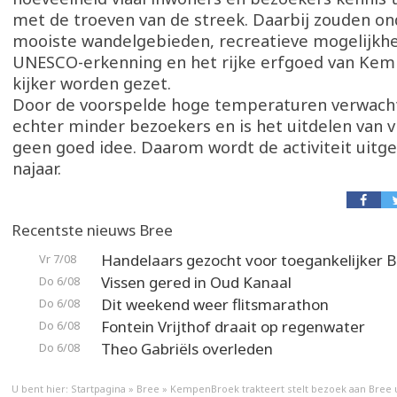
met de troeven van de streek. Daarbij zouden o
mooiste wandelgebieden, recreatieve mogelijkh
UNESCO-erkenning en het rijke erfgoed van Kem
kijker worden gezet.
Door de voorspelde hoge temperaturen verwacht
echter minder bezoekers en is het uitdelen van v
geen goed idee. Daarom wordt de activiteit uitge
najaar.
Recentste nieuws Bree
Handelaars gezocht voor toegankelijker 
Vr 7/08
Vissen gered in Oud Kanaal
Do 6/08
Dit weekend weer flitsmarathon
Do 6/08
Fontein Vrijthof draait op regenwater
Do 6/08
Theo Gabriëls overleden
Do 6/08
U bent hier:
Startpagina
»
Bree
»
KempenBroek trakteert stelt bezoek aan Bree u