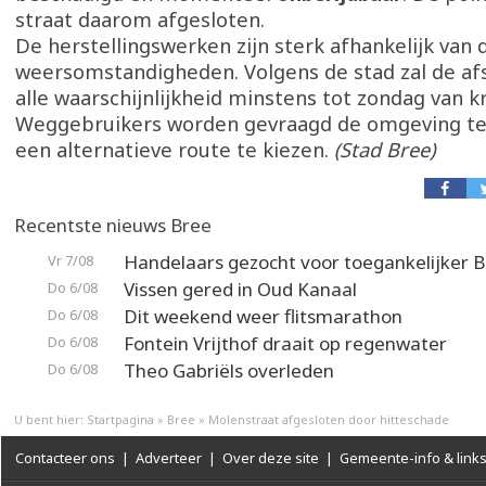
straat daarom afgesloten.
De herstellingswerken zijn sterk afhankelijk van 
weersomstandigheden. Volgens de stad zal de afs
alle waarschijnlijkheid minstens tot zondag van kr
Weggebruikers worden gevraagd de omgeving te
een alternatieve route te kiezen.
(Stad Bree)
Recentste nieuws Bree
Handelaars gezocht voor toegankelijker 
Vr 7/08
Vissen gered in Oud Kanaal
Do 6/08
Dit weekend weer flitsmarathon
Do 6/08
Fontein Vrijthof draait op regenwater
Do 6/08
Theo Gabriëls overleden
Do 6/08
U bent hier:
Startpagina
»
Bree
»
Molenstraat afgesloten door hitteschade
Contacteer ons
|
Adverteer
|
Over deze site
|
Gemeente-info & link