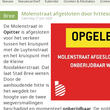
Nieuws
Nieuwsarchief
Kalender
Groeten & felicitaties
Zoeker
Molenstraat afgesloten door hitte
Bree
Zaterdag 27 juni 2026
De Molenstraat in
Opitter
is afgesloten
voor het verkeer
tussen het kruispunt
met de Luytenstraat
en het kruispunt met
de Kleine
Roodakkerstraat. Dat
laat Stad Bree weten.
Door de
aanhoudende hitte is
het wegdek ter
hoogte van de twee
wegversmallingen
beschadigd en momenteel
onberijdbaar
. De poli