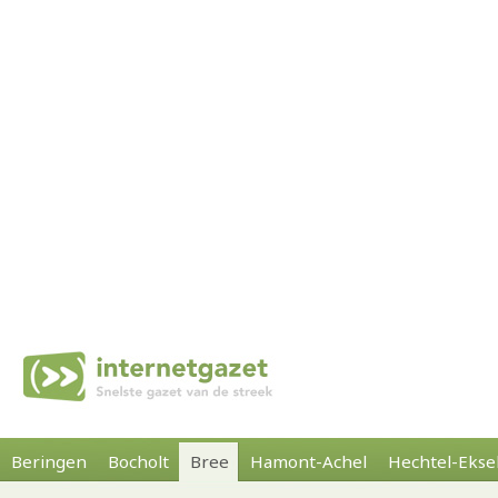
Beringen
Bocholt
Bree
Hamont-Achel
Hechtel-Ekse