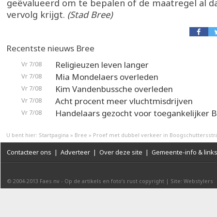
geëvalueerd om te bepalen of de maatregel al d
vervolg krijgt.
(Stad Bree)
Recentste nieuws Bree
Religieuzen leven langer
Vr 7/08
Mia Mondelaers overleden
Vr 7/08
Kim Vandenbussche overleden
Vr 7/08
Acht procent meer vluchtmisdrijven
Vr 7/08
Handelaars gezocht voor toegankelijker 
Vr 7/08
U bent hier:
Startpagina
»
Bree
»
Proef met dubbel verkeer in Boogschuttersstr
Contacteer ons
|
Adverteer
|
Over deze site
|
Gemeente-info & link
© 2004-2013
Faes nv
-
Op de artikels en foto’s rust copyright
|
Site: Webstylers