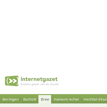
Beringen
Bocholt
Bree
Hamont-Achel
Hechtel-Ekse