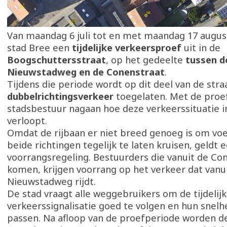
Van maandag 6 juli tot en met maandag 17 augus
stad Bree een
tijdelijke verkeersproef
uit in de
Boogschuttersstraat
, op het gedeelte
tussen d
Nieuwstadweg en de Conenstraat
.
Tijdens die periode wordt op dit deel van de straa
dubbelrichtingsverkeer
toegelaten. Met de proef
stadsbestuur nagaan hoe deze verkeerssituatie in
verloopt.
Omdat de rijbaan er niet breed genoeg is om voer
beide richtingen tegelijk te laten kruisen, geldt 
voorrangsregeling. Bestuurders die vanuit de Co
komen, krijgen voorrang op het verkeer dat vanu
Nieuwstadweg rijdt.
De stad vraagt alle weggebruikers om de tijdelij
verkeerssignalisatie goed te volgen en hun snelh
passen. Na afloop van de proefperiode worden d