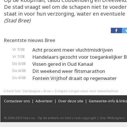
Op de Koopman, talud Cobbenberg en Dreelveld
De stad vraagt wel om de schapen niet te voeder
staat in voor hun verzorging, water en eventuele 
(Stad Bree)
Recentste nieuws Bree
Acht procent meer vluchtmisdrijven
Vr 7/08
Handelaars gezocht voor toegankelijker 
Vr 7/08
Vissen gered in Oud Kanaal
Do 6/08
Dit weekend weer flitsmarathon
Do 6/08
Fontein Vrijthof draait op regenwater
Do 6/08
U bent hier:
Startpagina
»
Bree
»
Schapen zorgen weer voor natuurbeheer
Contacteer ons
|
Adverteer
|
Over deze site
|
Gemeente-info & link
© 2004-2013
Faes nv
-
Op de artikels en foto’s rust copyright
|
Site: Webstylers