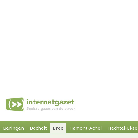
Beringen
Bocholt
Bree
Hamont-Achel
Hechtel-Ekse