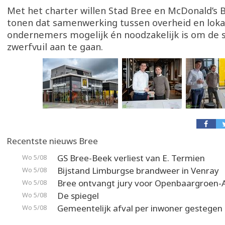
Met het charter willen Stad Bree en McDonald’s 
tonen dat samenwerking tussen overheid en loka
ondernemers mogelijk én noodzakelijk is om de s
zwerfvuil aan te gaan.
Recentste nieuws Bree
GS Bree-Beek verliest van E. Termien
Wo 5/08
Bijstand Limburgse brandweer in Venray
Wo 5/08
Bree ontvangt jury voor Openbaargroen-
Wo 5/08
De spiegel
Wo 5/08
Gemeentelijk afval per inwoner gestegen
Wo 5/08