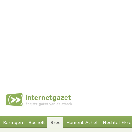
Beringen
Bocholt
Bree
Hamont-Achel
Hechtel-Ekse