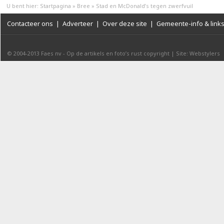
U bent hier:
Startpagina
»
Bree
»
Stad en McDonald’s tegen zwerfvuil
Contacteer ons
|
Adverteer
|
Over deze site
|
Gemeente-info & link
© 2004-2013
Faes nv
-
Op de artikels en foto’s rust copyright
|
Site: Webstylers