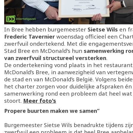
In Bree hebben burgemeester
Sietse Wils
en f
Frederic Tavernier
woensdag officieel een Char
zwerfvuil ondertekend. Met die engagementsver
Stad Bree en McDonald's hun
samenwerking ro
van zwerfvuil structureel versterken
.
De ondertekening vond plaats in het restaurant
McDonald’s Bree, in aanwezigheid van vertegen
de stad en van McDonald’s België. Volgens beid
het charter zorgen voor duidelijke afspraken én
samenwerking rond een probleem dat heel wat
stoort.
Meer foto's
Propere buurten maken we samen”
Burgemeester Sietse Wils benadrukte tijdens zij
zwerfvuil een probleem is dat heel Bree aanbela