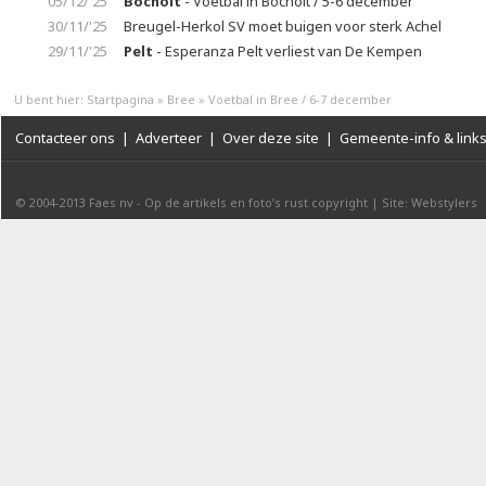
05/12/'25
Bocholt
- Voetbal in Bocholt / 5-6 december
30/11/'25
Breugel-Herkol SV moet buigen voor sterk Achel
29/11/'25
Pelt
- Esperanza Pelt verliest van De Kempen
U bent hier:
Startpagina
»
Bree
»
Voetbal in Bree / 6-7 december
Contacteer ons
|
Adverteer
|
Over deze site
|
Gemeente-info & link
© 2004-2013
Faes nv
-
Op de artikels en foto’s rust copyright
|
Site: Webstylers