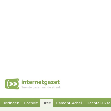
Beringen
Bocholt
Bree
Hamont-Achel
Hechtel-Ekse