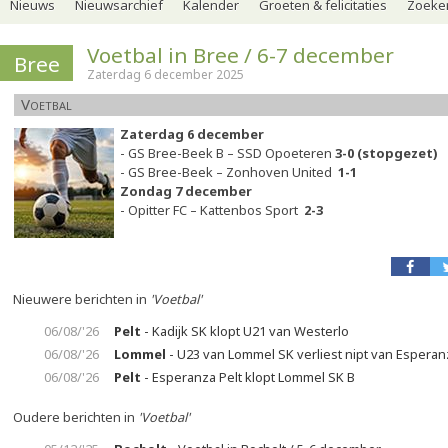
Nieuws
Nieuwsarchief
Kalender
Groeten & felicitaties
Zoeker
Voetbal in Bree / 6-7 december
Bree
Zaterdag 6 december 2025
Voetbal
Zaterdag 6 december
- GS Bree-Beek B – SSD Opoeteren
3-0 (stopgezet)
- GS Bree-Beek – Zonhoven United
1-1
Zondag 7 december
- Opitter FC – Kattenbos Sport
2-3
Nieuwere berichten in
'Voetbal'
06/08/'26
Pelt
- Kadijk SK klopt U21 van Westerlo
06/08/'26
Lommel
- U23 van Lommel SK verliest nipt van Esperan
06/08/'26
Pelt
- Esperanza Pelt klopt Lommel SK B
Oudere berichten in
'Voetbal'