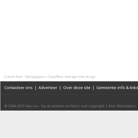
U bent hier:
Startpagina
»
Chauffeur betrapt met drugs
Contacteer ons
|
Adverteer
|
Over deze site
|
Gemeente-info & link
© 2004-2013
Faes nv
-
Op de artikels en foto’s rust copyright
|
Site: Webstylers