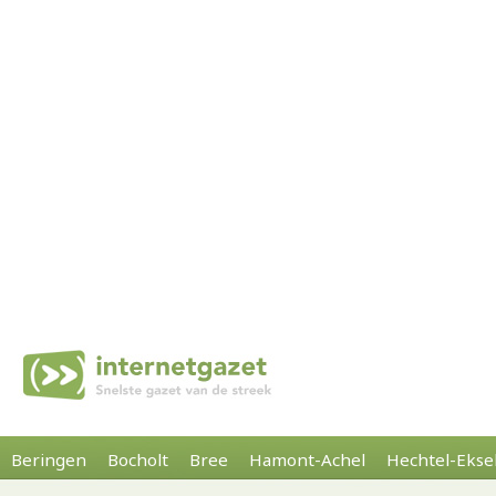
Beringen
Bocholt
Bree
Hamont-Achel
Hechtel-Ekse