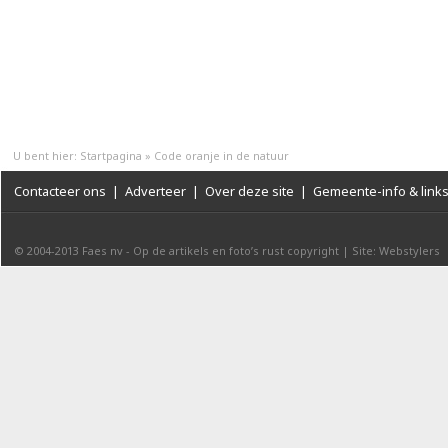
U bent hier:
Startpagina
»
Code oranje in de natuur
Contacteer ons
|
Adverteer
|
Over deze site
|
Gemeente-info & link
© 2004-2013
Faes nv
-
Op de artikels en foto’s rust copyright
|
Site: Webstylers