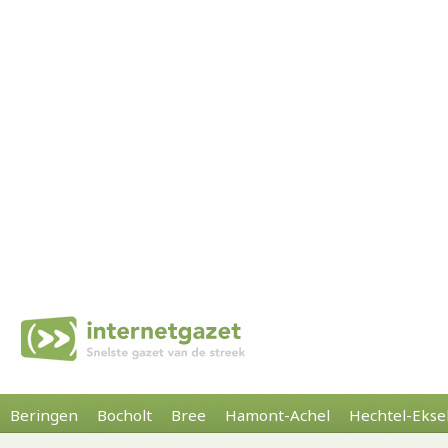
Beringen
Bocholt
Bree
Hamont-Achel
Hechtel-Ekse