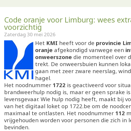
Code oranje voor Limburg: wees extr
voorzichtig
Zaterdag 30 mei 2026
Het
KMI
heeft voor de
provincie Li
oranje
afgekondigd vanwege een
i
onweerszone
die momenteel over d
trekt. De onweersbuien kunnen loka
gaan met zeer zware neerslag, win
hagel.
Het noodnummer
1722
is geactiveerd voor situa
brandweerhulp nodig is, maar er geen sprake is
levensgevaar. Wie hulp nodig heeft, maakt bij v
van het digitaal loket op 1722.be om de noodce
maximaal te ontlasten. Het noodnummer
112
m
vrijgehouden worden voor personen die zich in 
bevinden.