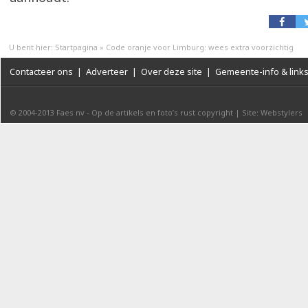
U bent hier:
Startpagina
»
Code oranje voor Limburg: wees extra voorzichtig
Contacteer ons
|
Adverteer
|
Over deze site
|
Gemeente-info & link
© 2004-2013
Faes nv
-
Op de artikels en foto’s rust copyright
|
Site: Webstylers