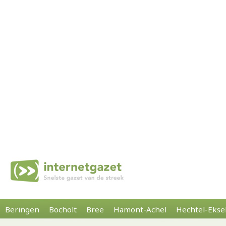
Beringen
Bocholt
Bree
Hamont-Achel
Hechtel-Ekse