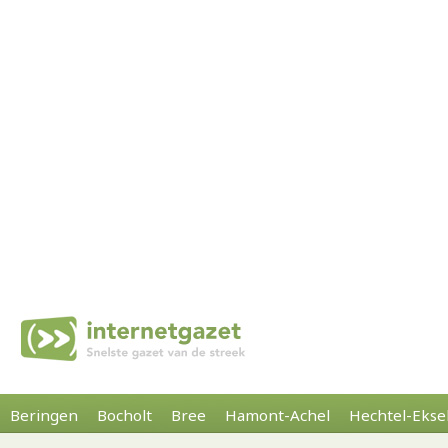
Beringen
Bocholt
Bree
Hamont-Achel
Hechtel-Ekse