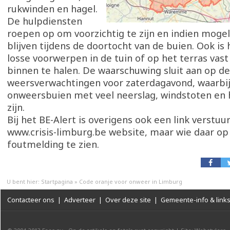
rukwinden en hagel.
De hulpdiensten
roepen op om voorzichtig te zijn en indien mogel
blijven tijdens de doortocht van de buien. Ook i
losse voorwerpen in de tuin of op het terras vast
binnen te halen. De waarschuwing sluit aan op de
weersverwachtingen voor zaterdagavond, waarbij 
onweersbuien met veel neerslag, windstoten en 
zijn.
Bij het BE-Alert is overigens ook een link verstuu
www.crisis-limburg.be website, maar wie daar op k
foutmelding te zien.
U bent hier:
Startpagina
»
Code oranje voor onweer in Limburg
Contacteer ons
|
Adverteer
|
Over deze site
|
Gemeente-info & link