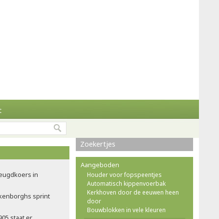
t
Zoekertjes
Aangeboden
jeugdkoers in
Houder voor fopspeentjes
Automatisch kippenvoerbak
Kerkhoven door de eeuwen heen
lkenborghs sprint
door
Bouwblokken in vele kleuren
905 staat er