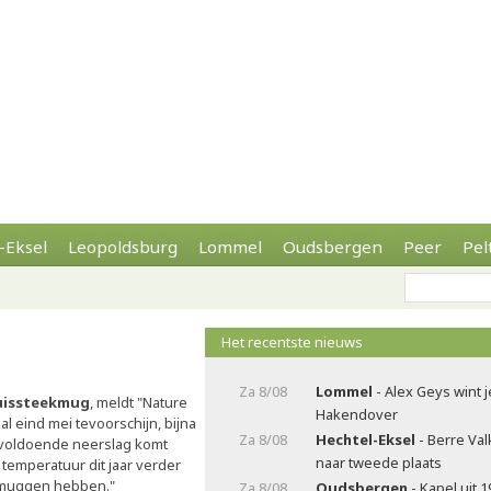
-Eksel
Leopoldsburg
Lommel
Oudsbergen
Peer
Pel
Het recentste nieuws
Za 8/08
Lommel
- Alex Geys wint 
uissteekmug
, meldt "Nature
Hakendover
 eind mei tevoorschijn, bijna
Za 8/08
Hechtel-Eksel
- Berre Va
voldoende neerslag komt
naar tweede plaats
 temperatuur dit jaar verder
 muggen hebben."
Za 8/08
Oudsbergen
- Kapel uit 1