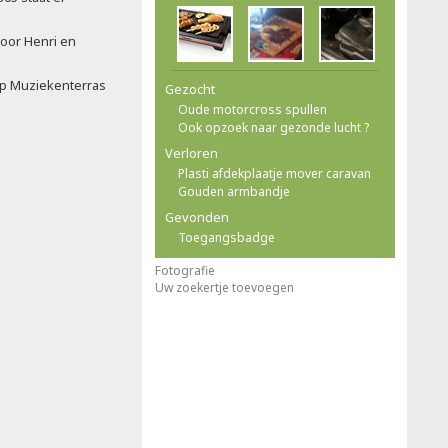
voor Henri en
op Muziekenterras
Gezocht
Oude motorcross spullen
Ook opzoek naar gezonde lucht ?
Verloren
Plasti afdekplaatje mover caravan
Gouden armbandje
Gevonden
Toegangsbadge
Fotografie
Uw zoekertje toevoegen